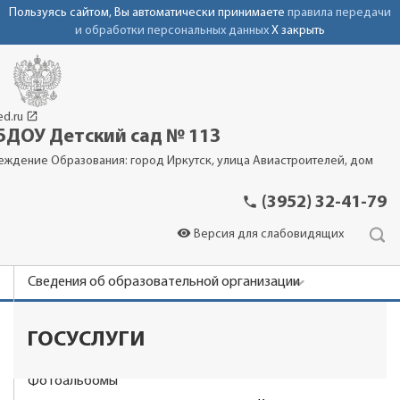
Пользуясь сайтом, Вы автоматически принимаете
правила передачи
и обработки персональных данных
X закрыть
launch
ed.ru
ДОУ Детский сад № 113
еждение Образования: город Иркутск, улица Авиастроителей, дом
phone
(3952) 32-41-79
visibility
Версия для слабовидящих
Сведения об образовательной организации
Новости
ГОСУСЛУГИ
Родителям
Фотоальбомы