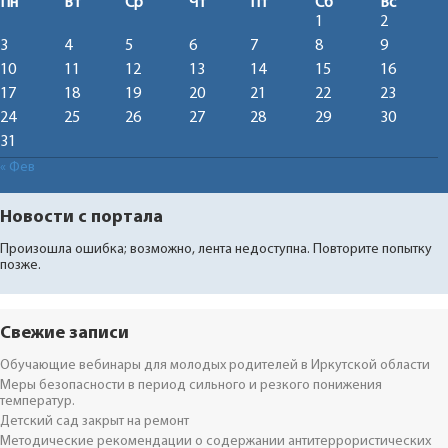
Пн
Вт
Ср
Чт
Пт
Сб
Вс
1
2
3
4
5
6
7
8
9
10
11
12
13
14
15
16
17
18
19
20
21
22
23
24
25
26
27
28
29
30
31
« Фев
Новости с портала
Произошла ошибка; возможно, лента недоступна. Повторите попытку
позже.
Свежие записи
Обучающие вебинары для молодых родителей в Иркутской области
Меры безопасности в период сильного и резкого понижения
температур.
Детский сад закрыт на ремонт
Методические рекомендации о содержании антитеррористических