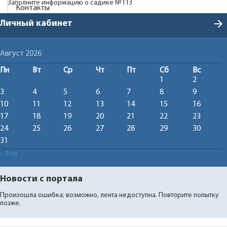
Заполните информацию о садике №113
Контакты
arrow_forward
Личный кабинет
Август 2026
Пн
Вт
Ср
Чт
Пт
Сб
Вс
1
2
3
4
5
6
7
8
9
10
11
12
13
14
15
16
17
18
19
20
21
22
23
24
25
26
27
28
29
30
31
« Фев
Новости с портала
Произошла ошибка; возможно, лента недоступна. Повторите попытку
позже.