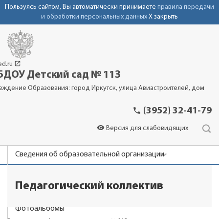
Пользуясь сайтом, Вы автоматически принимаете
правила передачи
и обработки персональных данных
X закрыть
launch
ed.ru
ДОУ Детский сад № 113
еждение Образования: город Иркутск, улица Авиастроителей, дом
phone
(3952) 32-41-79
visibility
Версия для слабовидящих
Сведения об образовательной организации
Новости
Педагогический коллектив
Родителям
Фотоальбомы