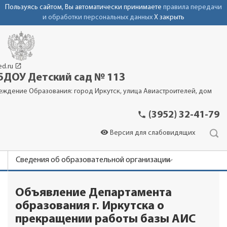
Пользуясь сайтом, Вы автоматически принимаете
правила передачи
и обработки персональных данных
X закрыть
launch
ed.ru
ДОУ Детский сад № 113
еждение Образования: город Иркутск, улица Авиастроителей, дом
phone
(3952) 32-41-79
visibility
Версия для слабовидящих
Сведения об образовательной организации
Новости
Объявление Департамента
Родителям
образования г. Иркутска о
Фотоальбомы
прекращении работы базы АИС