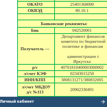
ОКАТО
25401368000
ОКВЭД
80.10.1
Банковские реквизиты:
Бик
042520001
Департамент финансов
комитета по бюджетной
политике и финансам
Получатель —
администрации г.
Иркутска
р/с
40701810400003000002
л/счет КЭФ
02343015250
ИНН/КПП
3808131271/380832005
л/счет МБДОУ
20902330491
д/с №1
13
arrow_forward
Личный кабинет