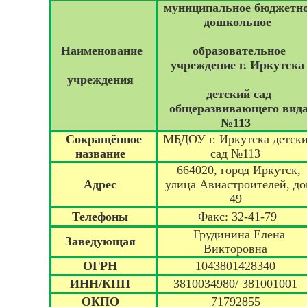
муниципальное бюджетн
дошкольное
Наименование
образовательное
учреждение г. Иркутска
учреждения
детский сад
общеразвивающего вид
№113
Сокращённое
МБДОУ г. Иркутска детск
название
сад №113
664020, город Иркутск,
Адрес
улица Авиастроителей, до
49
Телефоны
Факс: 32-41-79
Грудинина Елена
Заведующая
Викторовна
ОГРН
1043801428340
ИНН/КПП
3810034980/ 381001001
ОКПО
71792855