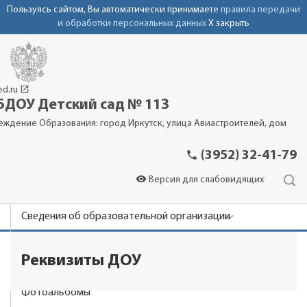
Пользуясь сайтом, Вы автоматически принимаете
правила передачи
и обработки персональных данных
X закрыть
launch
ed.ru
ДОУ Детский сад № 113
еждение Образования: город Иркутск, улица Авиастроителей, дом
phone
(3952) 32-41-79
visibility
Версия для слабовидящих
Сведения об образовательной организации
Новости
Реквизиты ДОУ
Родителям
Фотоальбомы