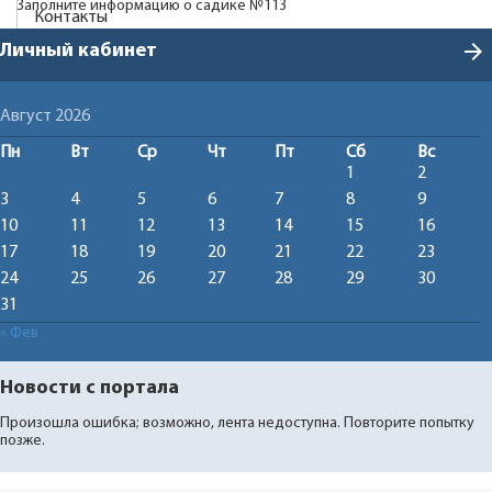
Заполните информацию о садике №113
Контакты
arrow_forward
Личный кабинет
Август 2026
Пн
Вт
Ср
Чт
Пт
Сб
Вс
1
2
3
4
5
6
7
8
9
10
11
12
13
14
15
16
17
18
19
20
21
22
23
24
25
26
27
28
29
30
31
« Фев
Новости с портала
Произошла ошибка; возможно, лента недоступна. Повторите попытку
позже.