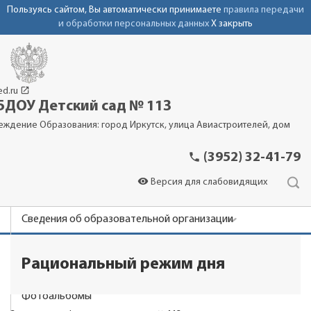
Пользуясь сайтом, Вы автоматически принимаете
правила передачи
и обработки персональных данных
X закрыть
launch
ed.ru
ДОУ Детский сад № 113
еждение Образования: город Иркутск, улица Авиастроителей, дом
phone
(3952) 32-41-79
visibility
Версия для слабовидящих
Сведения об образовательной организации
Новости
Рациональный режим дня
Родителям
Фотоальбомы