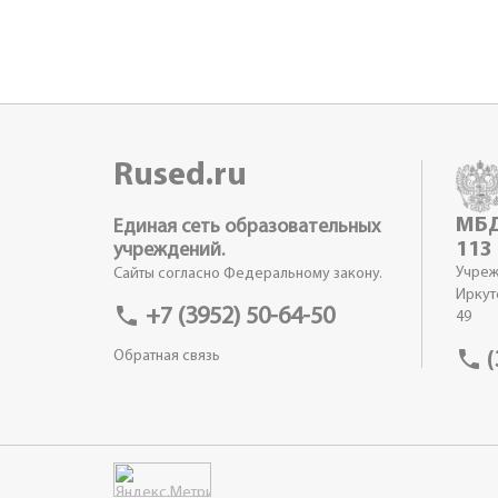
Rused.ru
МБД
Единая сеть образовательных
113
учреждений.
Учреж
Сайты согласно Федеральному закону.
Иркут
phone
+7 (3952) 50-64-50
49
phone
Обратная связь
(