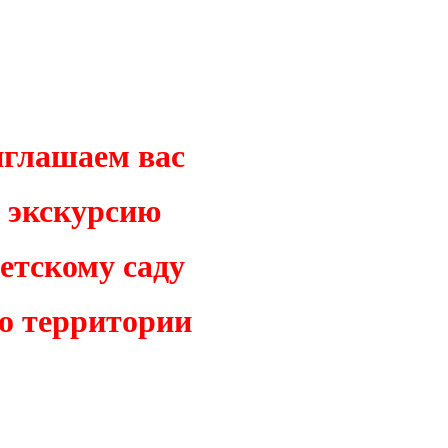
глашаем вас
а экскурсию
детскому саду
го территории