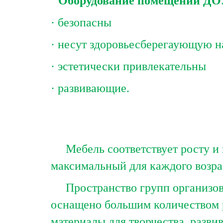
Оборудование помещений ДОУ
· безопасны
· несут здоровьесберегаующую н
· эстетически привлекательны
· развивающие.
Мебель соответствует росту и 
максимальный для каждого возра
Пространство групп организова
оснащено большим количеством 
материалы для творчества, разви