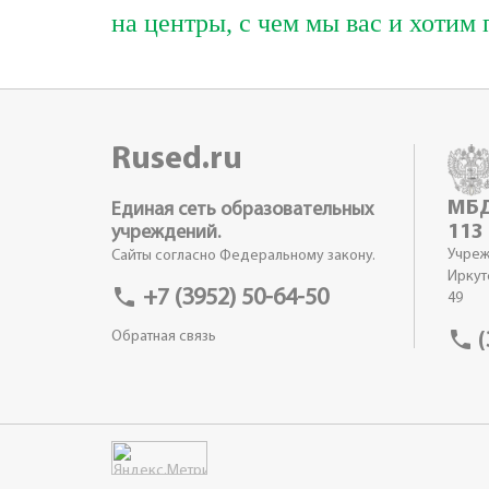
на центры, с чем мы вас и хотим
Rused.ru
МБД
Единая сеть образовательных
113
учреждений.
Учреж
Сайты согласно Федеральному закону.
Иркут
phone
+7 (3952) 50-64-50
49
phone
Обратная связь
(