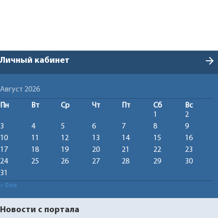
arrow_forward
Личный кабинет
Август 2026
Пн
Вт
Ср
Чт
Пт
Сб
Вс
1
2
3
4
5
6
7
8
9
10
11
12
13
14
15
16
17
18
19
20
21
22
23
24
25
26
27
28
29
30
31
« Фев
Новости с портала