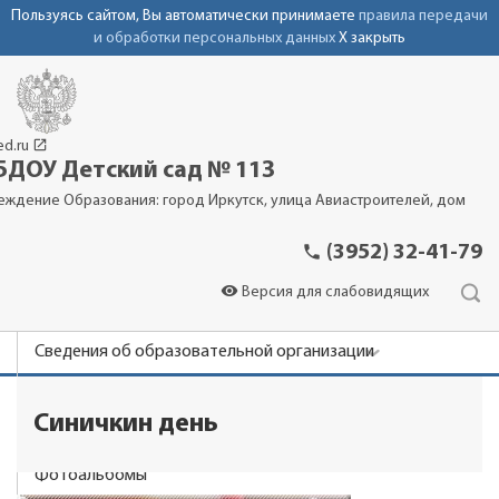
Пользуясь сайтом, Вы автоматически принимаете
правила передачи
и обработки персональных данных
X закрыть
launch
ed.ru
ДОУ Детский сад № 113
еждение Образования: город Иркутск, улица Авиастроителей, дом
phone
(3952) 32-41-79
visibility
Версия для слабовидящих
Сведения об образовательной организации
Новости
Синичкин день
Родителям
Фотоальбомы