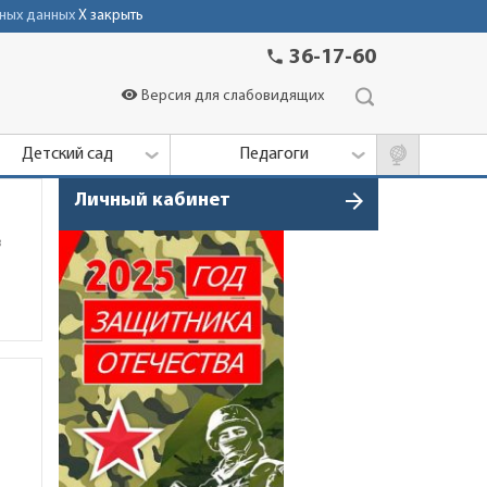
ных данных
X закрыть
phone
36-17-60
visibility
Версия для слабовидящих
Детский сад
Педагоги
arrow_forward
Личный кабинет
в