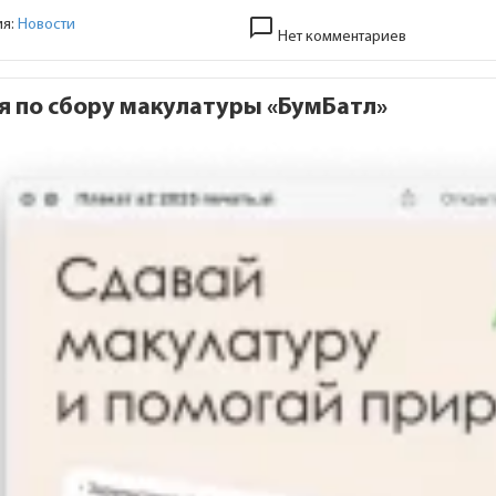
chat_bubble_outline
ия:
Новости
Нет комментариев
я по сбору макулатуры «БумБатл»