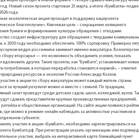
года акция проходит в новом формате – теперь сдавать макулатуру мож
год. Новый сезон проекта стартовал 25 марта, а итоги «БумБатла» подв
2026 года.
ная экологическая акция проходит в поддержку нацпроекта
ическое благополучие». Ключевая цель – сокращение излишнего
ения бумаги и формирование культуры обращения с отходами.
рство создает инфраструктуру для обращения с твердыми коммунальн
и, к 2030 году необходимо обеспечить 100% сортировку. Примерно пя
 мусорном ведре россиянина занимает именно макулатура. Волонтерски
о сбору вторсырья — это возможность объединить усилия, показать
 вдохновить других. Такие проекты, как “БумБатл”, устанавливают новы
ты потребления, в которых переработка становится нормой», – отметил
 природных ресурсов и экологии России Александр Козлов.
 участие в акции по сбору макулатуры может каждый житель страны.
ься за лучший результат можно и вместе с семьей. По традиции,
ивный зачет проведут среди детских садов, школ, колледжей, вузов. Т
будут сдавать представители крупных производственных предприятий,
, ретейла и общественных организаций. На сайте акции появился рейти
в, где можно в режиме онлайн наблюдать за активностью участников в
отдельном субъекте.
ринять участие в акции «БумБатл», необходимо зарегистрироваться на
роекта бумбатл.рф. При регистрации указать организацию или подтверд
ятельное участие, выбрать на интерактивной карте ближайший пункт