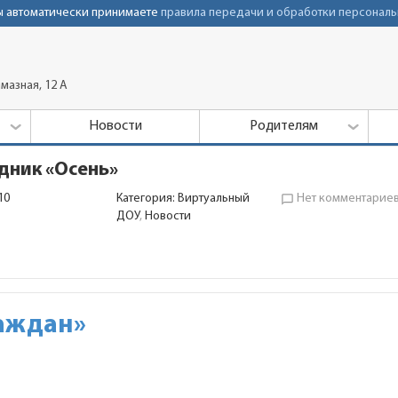
Вы автоматически принимаете
правила передачи и обработки персональ
мазная, 12 А
Новости
Родителям
дник «Осень»
10
Категория:
Виртуальный
Нет комментарие
chat_bubble_outline
ДОУ
,
Новости
аждан»