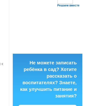
Решаем вместе
Не можете записать
с с
ребёнка в сад? Хотите
рассказать о
воспитателях? Знаете,
как улучшить питание и
занятия?