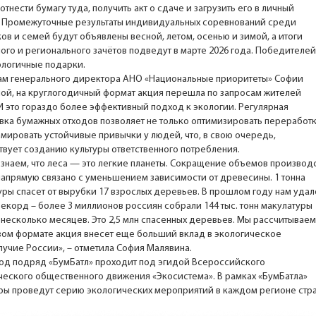
отнести бумагу туда, получить акт о сдаче и загрузить его в личный
. Промежуточные результаты индивидуальных соревнований среди
ов и семей будут объявлены весной, летом, осенью и зимой, а итоги
ого и регионального зачётов подведут в марте 2026 года. Победителей
ологичные подарки.
ам генерального директора АНО «Национальные приоритеты» Софии
ой, на круглогодичный формат акция перешла по запросам жителей
 И это гораздо более эффективный подход к экологии. Регулярная
вка бумажных отходов позволяет не только оптимизировать переработк
рмировать устойчивые привычки у людей, что, в свою очередь,
твует созданию культуры ответственного потребления.
 знаем, что леса — это легкие планеты. Сокращение объемов производ
напрямую связано с уменьшением зависимости от древесины. 1 тонна
уры спасет от вырубки 17 взрослых деревьев. В прошлом году нам удал
рекорд – более 3 миллионов россиян собрали 144 тыс. тонн макулатуры
 несколько месяцев. Это 2,5 млн спасенных деревьев. Мы рассчитываем
овом формате акция внесет еще больший вклад в экологическое
лучие России», – отметила София Малявина.
год подряд «БумБатл» проходит под эгидой Всероссийского
ческого общественного движения «Экосистема». В рамках «БумБатла»
ры проведут серию экологических мероприятий в каждом регионе стра