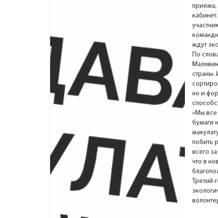
приема, 
кабинет
участник
командн
ждут эк
По слов
Малявин
страны.
сортиро
но и фо
способс
«Мы все
бумаги 
макулат
побить 
всего за
что в н
благопо
Третий 
экологи
волонте