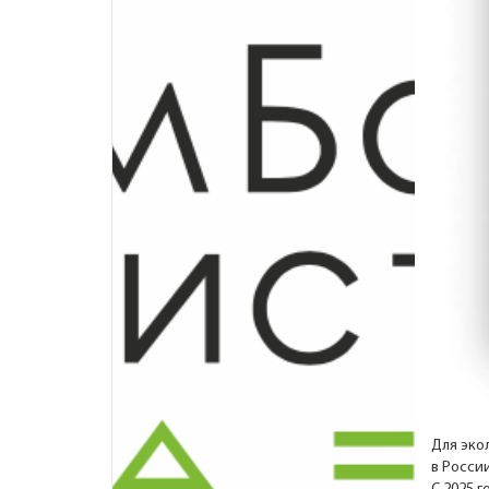
Для эко
в Росси