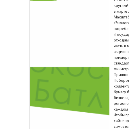
С 2025 
круглый 
в марте 
Масштаб
«Эколог
потребл
«Госуда
отходам
часть в
акции п
пример и
стандар
министр
Принять
Поборот
коллект
бумагу 
бизнеса
регионо
каждом 
Чтобы п
сайте п
самосто