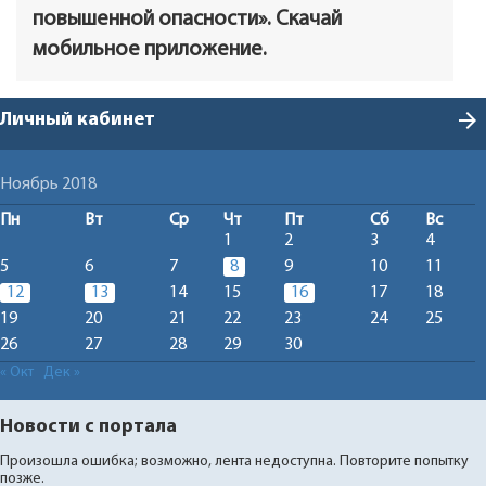
повышенной опасности». Скачай
мобильное приложение.
arrow_forward
Личный кабинет
Ноябрь 2018
Пн
Вт
Ср
Чт
Пт
Сб
Вс
1
2
3
4
5
6
7
8
9
10
11
12
13
14
15
16
17
18
19
20
21
22
23
24
25
26
27
28
29
30
« Окт
Дек »
Новости с портала
Произошла ошибка; возможно, лента недоступна. Повторите попытку
позже.