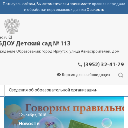
Пользуясь сайтом, Вы автоматически принимаете
правила передачи
и обработки персональных данных
X закрыть
launch
ed.ru
ДОУ Детский сад № 113
еждение Образования: город Иркутск, улица Авиастроителей, дом
phone
(3952) 32-41-79
visibility
Версия для слабовидящих
Сведения об образовательной организации
Новости
Родителям
12 ноября, 2018
Фотоальбомы
Новости