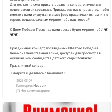
Для тех, кто не смог присутствовать на концерте лично, мы
подготовили видеозапись. Приглашаем вас к просмотру, чтобы
вместе с нами окунуться в атмосферу праздника и вспомнить о
героях, подаривших нам мирное небо над головой!
С Днем Победы! Пусть над нами всегда будет мирное небо!
Праздничный концерт, посвященный 80-летию Победы в
Великой Отечественной войне, доступен для просмотра в
официальном сообществе детского сада ВКонтакте:
Праздничный концерт
Смотрите и делитесь с близкими! ✨
2025-05-07
Категория:
Новости
Нет комментариев
chat_bubble_outline