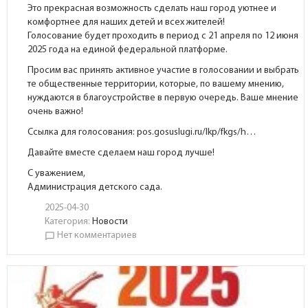
Это прекрасная возможность сделать наш город уютнее и
комфортнее для наших детей и всех жителей!
Голосование будет проходить в период с 21 апреля по 12 июня
2025 года на единой федеральной платформе.
Просим вас принять активное участие в голосовании и выбрать
те общественные территории, которые, по вашему мнению,
нуждаются в благоустройстве в первую очередь. Ваше мнение
очень важно!
Ссылка для голосования:
pos.gosuslugi.ru/lkp/fkgs/h…
Давайте вместе сделаем наш город лучше!
С уважением,
Администрация детского сада.
2025-04-30
Категория:
Новости
Нет комментариев
chat_bubble_outline