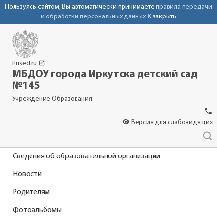
Пользуясь сайтом, Вы автоматически принимаете
правила передачи
и обработки персональных данных
X закрыть
launch
Rused.ru
МБДОУ города Иркутска детский сад
№145
Учреждение Образования:
phone
visibility
Версия для слабовидящих
Сведения об образовательной организации
Новости
Родителям
Фотоальбомы