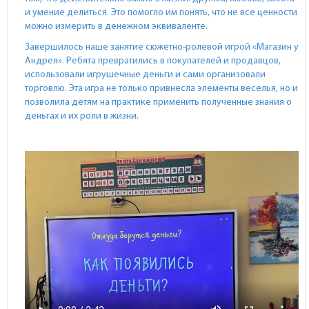
и умение делиться. Это помогло им понять, что не все ценности
можно измерить в денежном эквиваленте.
Завершилось наше занятие сюжетно-ролевой игрой «Магазин у
Андрея». Ребята превратились в покупателей и продавцов,
использовали игрушечные деньги и сами организовали
торговлю. Эта игра не только привнесла элементы веселья, но и
позволила детям на практике применить полученные знания о
деньгах и их роли в жизни.