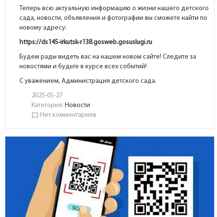
Теперь всю актуальную информацию о жизни нашего детского
сада, новости, объявления и фотографии вы сможете найти по
новому адресу:
https://ds145-irkutsk-r138.gosweb.gosuslugi.ru
Будем рады видеть вас на нашем новом сайте! Следите за
новостями и будьте в курсе всех событий!
С уважением, Администрация детского сада.
2025-05-27
Категория:
Новости
Нет комментариев
chat_bubble_outline