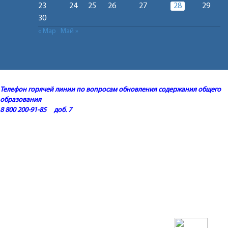
23
24
25
26
27
28
29
30
« Мар
Май »
Телефон горячей линии по вопросам обновления содержания общего
образования
8 800 200-91-85 доб. 7