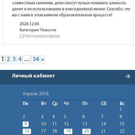
совместным занятиям, дети смогут лучше понимать ценность
денег и их использование в повседневной жизни. Спасибо, что
вы с нами в этом важном образовательном процессе!
2024-12-04
Категория:
Новости
Нет комментариев
chat_bubble_outline
1
2
3
4
…
34
»
arrow_forward
Личный кабинет
Апрель 2018
Пн
Вт
Ср
Чт
Пт
Сб
Вс
1
2
3
4
5
6
7
8
9
10
11
12
13
14
15
16
17
18
19
20
21
22