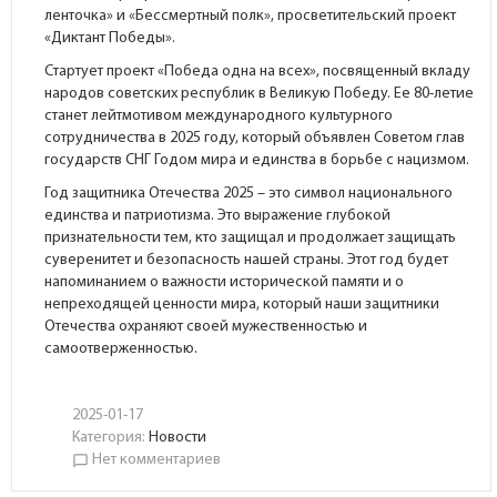
ленточка» и «Бессмертный полк», просветительский проект
«Диктант Победы».
Стартует проект «Победа одна на всех», посвященный вкладу
народов советских республик в Великую Победу. Ее 80-летие
станет лейтмотивом международного культурного
сотрудничества в 2025 году, который объявлен Советом глав
государств СНГ Годом мира и единства в борьбе с нацизмом.
Год защитника Отечества 2025 – это символ национального
единства и патриотизма. Это выражение глубокой
признательности тем, кто защищал и продолжает защищать
суверенитет и безопасность нашей страны. Этот год будет
напоминанием о важности исторической памяти и о
непреходящей ценности мира, который наши защитники
Отечества охраняют своей мужественностью и
самоотверженностью.
2025-01-17
Категория:
Новости
Нет комментариев
chat_bubble_outline