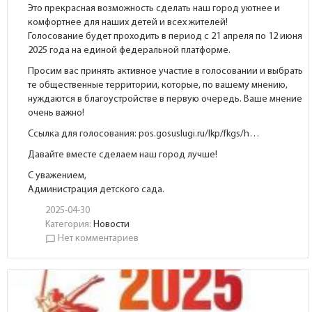
Это прекрасная возможность сделать наш город уютнее и
комфортнее для наших детей и всех жителей!
Голосование будет проходить в период с 21 апреля по 12 июня
2025 года на единой федеральной платформе.
Просим вас принять активное участие в голосовании и выбрать
те общественные территории, которые, по вашему мнению,
нуждаются в благоустройстве в первую очередь. Ваше мнение
очень важно!
Ссылка для голосования:
pos.gosuslugi.ru/lkp/fkgs/h…
Давайте вместе сделаем наш город лучше!
С уважением,
Администрация детского сада.
2025-04-30
Категория:
Новости
Нет комментариев
chat_bubble_outline