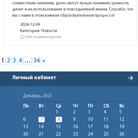
совместным занятиям, дети смогут лучше понимать ценность
денег и их использование в повседневной жизни. Спасибо, что
вы с нами в этом важном образовательном процессе!
2024-12-04
Категория:
Новости
Нет комментариев
chat_bubble_outline
1
2
3
4
…
34
»
arrow_forward
Личный кабинет
Декабрь 2021
Пн
Вт
Ср
Чт
Пт
Сб
Вс
1
2
3
4
5
6
7
8
9
10
11
12
13
14
15
16
17
18
19
20
21
22
23
24
25
26