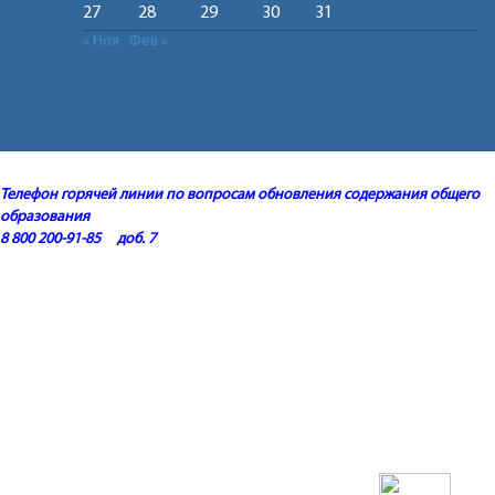
27
28
29
30
31
« Ноя
Фев »
Телефон горячей линии по вопросам обновления содержания общего
образования
8 800 200-91-85 доб. 7