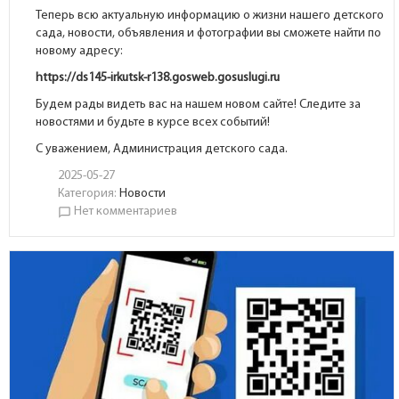
Теперь всю актуальную информацию о жизни нашего детского
сада, новости, объявления и фотографии вы сможете найти по
новому адресу:
https://ds145-irkutsk-r138.gosweb.gosuslugi.ru
Будем рады видеть вас на нашем новом сайте! Следите за
новостями и будьте в курсе всех событий!
С уважением, Администрация детского сада.
2025-05-27
Категория:
Новости
Нет комментариев
chat_bubble_outline