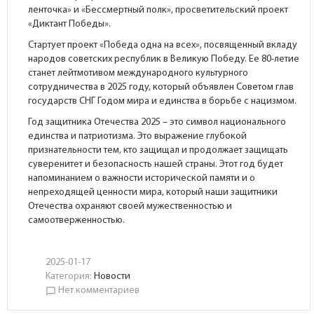
ленточка» и «Бессмертный полк», просветительский проект
«Диктант Победы».
Стартует проект «Победа одна на всех», посвященный вкладу
народов советских республик в Великую Победу. Ее 80-летие
станет лейтмотивом международного культурного
сотрудничества в 2025 году, который объявлен Советом глав
государств СНГ Годом мира и единства в борьбе с нацизмом.
Год защитника Отечества 2025 – это символ национального
единства и патриотизма. Это выражение глубокой
признательности тем, кто защищал и продолжает защищать
суверенитет и безопасность нашей страны. Этот год будет
напоминанием о важности исторической памяти и о
непреходящей ценности мира, который наши защитники
Отечества охраняют своей мужественностью и
самоотверженностью.
2025-01-17
Категория:
Новости
Нет комментариев
chat_bubble_outline