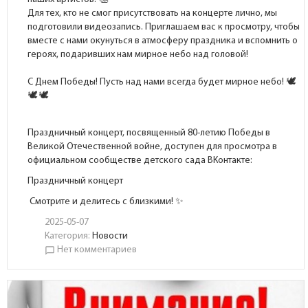
Для тех, кто не смог присутствовать на концерте лично, мы
подготовили видеозапись. Приглашаем вас к просмотру, чтобы
вместе с нами окунуться в атмосферу праздника и вспомнить о
героях, подаривших нам мирное небо над головой!
С Днем Победы! Пусть над нами всегда будет мирное небо!
Праздничный концерт, посвященный 80-летию Победы в
Великой Отечественной войне, доступен для просмотра в
официальном сообществе детского сада ВКонтакте:
Праздничный концерт
Смотрите и делитесь с близкими! ✨
2025-05-07
Категория:
Новости
Нет комментариев
chat_bubble_outline