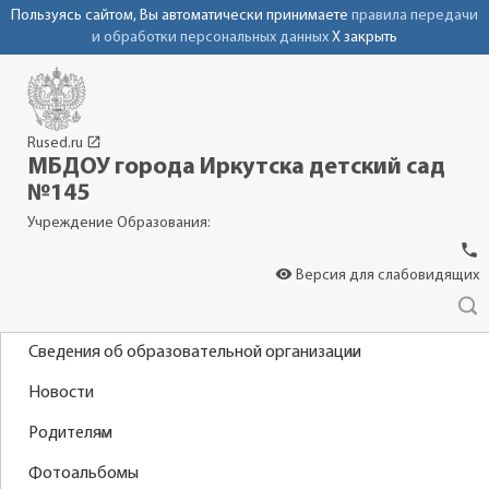
Пользуясь сайтом, Вы автоматически принимаете
правила передачи
и обработки персональных данных
X закрыть
launch
Rused.ru
МБДОУ города Иркутска детский сад
№145
Учреждение Образования:
phone
visibility
Версия для слабовидящих
Сведения об образовательной организации
Новости
Родителям
Фотоальбомы