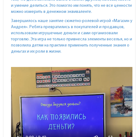
и умение делиться. Это помогло им понять, что не все ценности
можно измерить в денежном эквиваленте.
Завершилось наше занятие сюжетно-ролевой игрой «Магазин у
Андрея». Ребята превратились в покупателей и продавцов,
использовали игрушечные деньги и сами организовали
торговлю. Эта игра не только привнесла элементы веселья, но и
позволила детям на практике применить полученные знания о
деньгах и их роли в жизни.