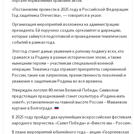
портале
нормативных правовых актов.
«Постановляю провести в 2025 году в Российской Федерации
Год защитника Отечества», — говорится в указе.
Организация мероприятий возложена на администрацию
президента. Ей поручено создать оргкомитет и дирекцию,
которые займутся подготовкой и проведением тематических
событий в рамках года.
Этот год станет данью уважения к ратному подвигу всех, кто
сражался за Родину в разные исторические эпохи, а также
нынешним героям – участникам специальной военной
операции. Тематика года отражает приоритеты современной
России, такие как патриотизм, преемственность поколений и
уважение к защитникам Родины во все времена.
Утверждён логотип 80-летия Великой Победы. Символом
предстоящих празднований станет скульптура «Родина-мать
зовет!», установленная на главной высоте России – Мамаевом
кургане в Волгограде.
В 2025 году пройдут два крупнейших всероссийских фестиваля
народного творчества: «Салют Победы» и «Вместе мы – Россия».
В плане мероприятий юбилейного года – акции «Георгиевская