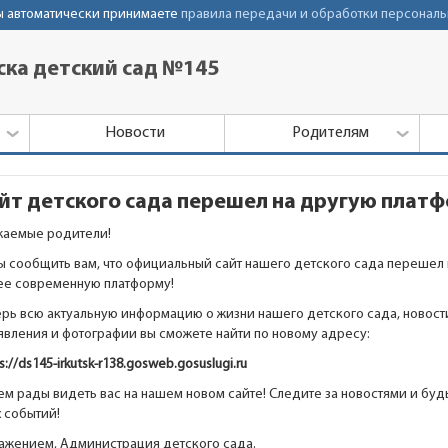
Вы автоматически принимаете
правила передачи и обработки персональ
ка детский сад №145
Новости
Родителям
йт детского сада перешел на другую плат
жаемые родители!
ы сообщить вам, что официальный сайт нашего детского сада перешел 
ее современную платформу!
ерь всю актуальную информацию о жизни нашего детского сада, новост
явления и фотографии вы сможете найти по новому адресу:
s://ds145-irkutsk-r138.gosweb.gosuslugi.ru
м рады видеть вас на нашем новом сайте! Следите за новостями и будь
х событий!
важением, Администрация детского сада.