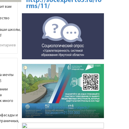
http://socexpert03.ru/fo
rms/11/
жит вам
ество
наши школы,
х!
ентариев
да мечты

ании
а
ак много
https://38.gorodsreda.ru/objects?
location=m25701000.
афасады и
граничных,
о