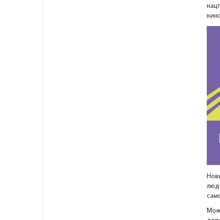
нацп
кино
Нов
люд
само
Мож