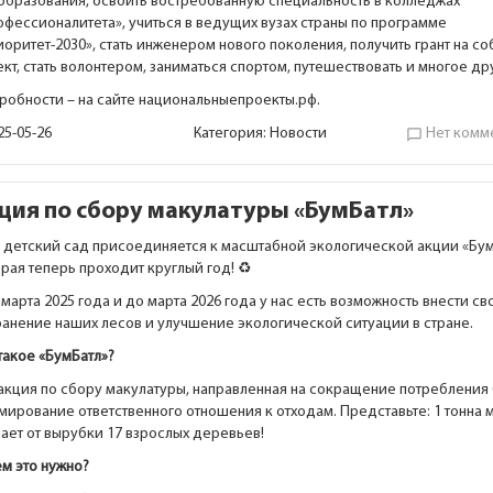
образования, освоить востребованную специальность в колледжах
офессионалитета», учиться в ведущих вузах страны по программе
оритет-2030», стать инженером нового поколения, получить грант на с
кт, стать волонтером, заниматься спортом, путешествовать и многое др
робности – на сайте национальныепроекты.рф.
25-05-26
Категория:
Новости
Нет комм
chat_bubble_outline
ция по сбору макулатуры «БумБатл»
 детский сад присоединяется к масштабной экологической акции «Бум
рая теперь проходит круглый год! ♻️
 марта 2025 года и до марта 2026 года у нас есть возможность внести св
ранение наших лесов и улучшение экологической ситуации в стране.
такое «БумБатл»?
 акция по сбору макулатуры, направленная на сокращение потребления 
мирование ответственного отношения к отходам. Представьте: 1 тонна 
сает от вырубки 17 взрослых деревьев!
ем это нужно?