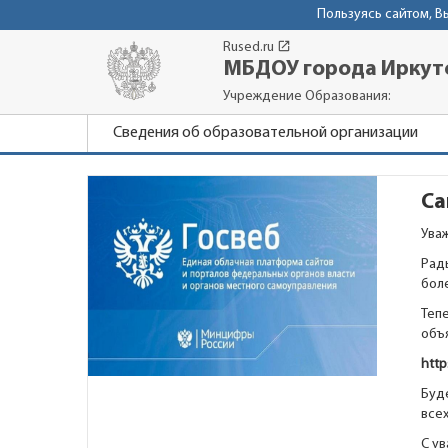
Пользуясь сайтом, 
launch
Rused.ru
МБДОУ города Иркутс
Учреждение Образования:
Сведения об образовательной организации
Са
Ува
Рад
бол
Теп
объ
http
Буде
все
С у