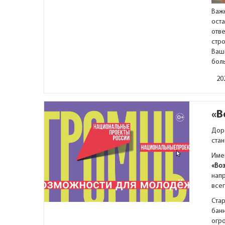
Важ
ост
отв
стро
Ваш
бол
20
«В
Доро
стан
Име
«Во
напр
всег
Ста
бан
огр