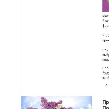
Мас
бла
фор
Чтоб
прое
При
выбр
полу
Про
буду
зач
20
Пр
По