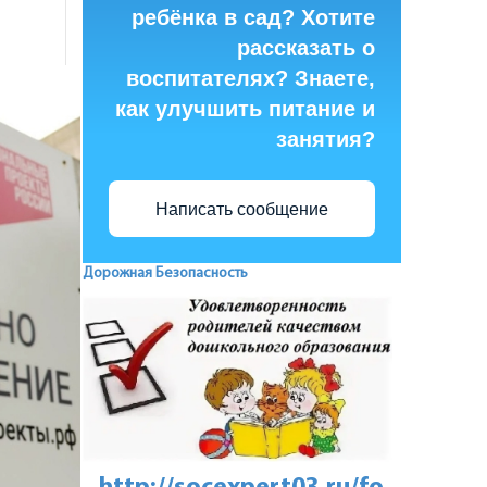
ребёнка в сад? Хотите
рассказать о
воспитателях? Знаете,
как улучшить питание и
занятия?
Написать сообщение
Дорожная Безопасность