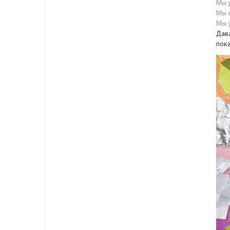
Мы 
Мы 
Мы 
Дав
пок