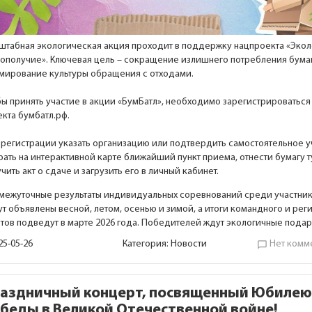
штабная экологическая акция проходит в поддержку нацпроекта «Эко
гополучие». Ключевая цель – сокращение излишнего потребления бума
мирование культуры обращения с отходами.
ы принять участие в акции «БумБатл», необходимо зарегистрироваться 
кта бумбатл.рф.
 регистрации указать организацию или подтвердить самостоятельное у
ать на интерактивной карте ближайший пункт приема, отнести бумагу т
чить акт о сдаче и загрузить его в личный кабинет.
межуточные результаты индивидуальных соревнований среди участник
т объявлены весной, летом, осенью и зимой, а итоги командного и рег
ётов подведут в марте 2026 года. Победителей ждут экологичные подар
25-05-26
Категория:
Новости
Нет комм
chat_bubble_outline
аздничный концерт, посвященный Юбиле
беды в Великой Отечественной войне!