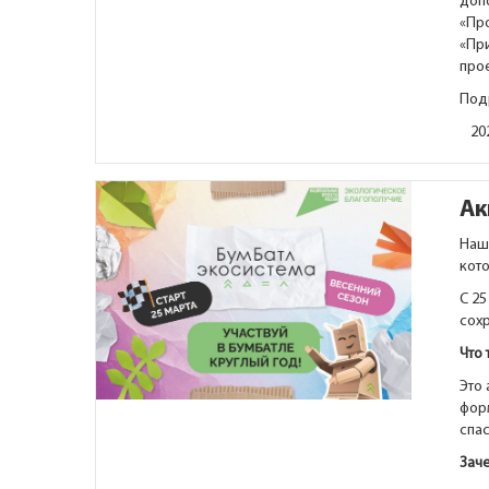
доп
«Пр
«При
прое
Под
20
Ак
Наш
кото
С 25
сох
Что 
Это
фор
спа
Зач