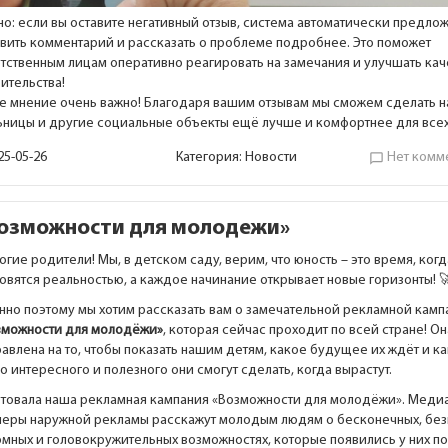
но: если вы оставите негативный отзыв, система автоматически предло
авить комментарий и рассказать о проблеме подробнее. Это поможет
етственным лицам оперативно реагировать на замечания и улучшать кач
ительства!
е мнение очень важно! Благодаря вашим отзывам мы сможем сделать 
ьницы и другие социальные объекты ещё лучше и комфортнее для все
25-05-26
Категория:
Новости
Нет комм
chat_bubble_outline
озможности для молодежи»
гие родители! Мы, в детском саду, верим, что юность – это время, ког
овятся реальностью, а каждое начинание открывает новые горизонты! 
нно поэтому мы хотим рассказать вам о замечательной рекламной камп
зможности для молодёжи»
, которая сейчас проходит по всей стране! Он
авлена на то, чтобы показать нашим детям, какое будущее их ждёт и к
о интересного и полезного они смогут сделать, когда вырастут.
ртовала наша рекламная кампания «Возможности для молодёжи». Меди
неры наружной рекламы расскажут молодым людям о бесконечных, без
омных и головокружительных возможностях, которые появились у них п