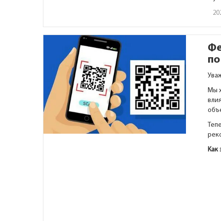
20
Фе
по
Ува
Мы 
влия
объ
Тепе
рек
Как 