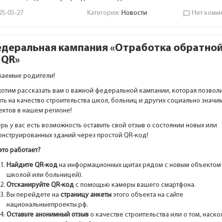
25-05-27
Категория:
Новости
Нет комм
chat_bubble_outline
деральная кампания «Отработка обратной
 QR»
жаемые родители!
хотим рассказать вам о важной федеральной кампании, которая позвол
ть на качество строительства школ, больниц и других социально значи
ектов в нашем регионе!
рь у вас есть возможность оставить свой отзыв о состоянии новых или
онструированных зданий через простой QR-код!
это работает?
Найдите QR-код
на информационных щитах рядом с новым объектом 
школой или больницей).
Отсканируйте QR-код
с помощью камеры вашего смартфона.
Вы перейдете на
страницу анкеты
этого объекта на сайте
национальныепроекты.рф.
Оставьте анонимный отзыв
о качестве строительства или о том, наско