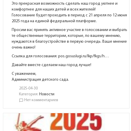
Это прекрасная возможность сделать наш город уютнее и
комфортнее для наших детей и всех жителей!
Голосование будет проходить в период с 21 апреля по 12 июня
2025 года на единой федеральной платформе.
Просим вас принять активное участие в голосовании и выбрать
те общественные территории, которые, по вашему мнению,
нуждаются в благоустройстве в первую очередь. Ваше мнение
очень важно!
Ссылка для голосования:
pos.gosuslugi.ru/lkp/fkgs/h…
Давайте вместе сделаем наш город лучше!
С уважением,
Администрация детского сада.
2025-04-30
Категория:
Новости
Нет комментариев
chat_bubble_outline