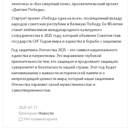
ленточка» и «Бессмертный полк», просветительский проект
«Диктант Победы».
Стартует проект «Победа одна на всех», посвященный вкладу
народов советских республик в Великую Победу. Ее 80-летие
станет лейтмотивом международного культурного
сотрудничества в 2025 году, который объявлен Советом глав
государств СНГ Годом мира и единства в борьбе с нацизмом.
Год защитника Отечества 2025 – это символ национального
единства и патриотизма. Это выражение глубокой
признательности тем, кто защищал и продолжает защищать
суверенитет и безопасность нашей страны. Этот год будет
напоминанием о важности исторической памяти и о
непреходящей ценности мира, который наши защитники
Отечества охраняют своей мужественностью и
самоотверженностью.
2025-01-17
Категория:
Новости
Нет комментариев
chat_bubble_outline