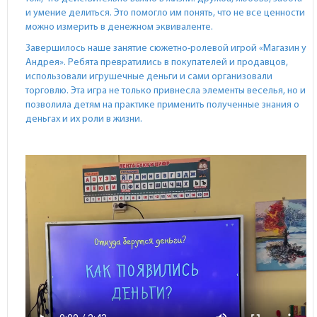
и умение делиться. Это помогло им понять, что не все ценности
можно измерить в денежном эквиваленте.
Завершилось наше занятие сюжетно-ролевой игрой «Магазин у
Андрея». Ребята превратились в покупателей и продавцов,
использовали игрушечные деньги и сами организовали
торговлю. Эта игра не только привнесла элементы веселья, но и
позволила детям на практике применить полученные знания о
деньгах и их роли в жизни.