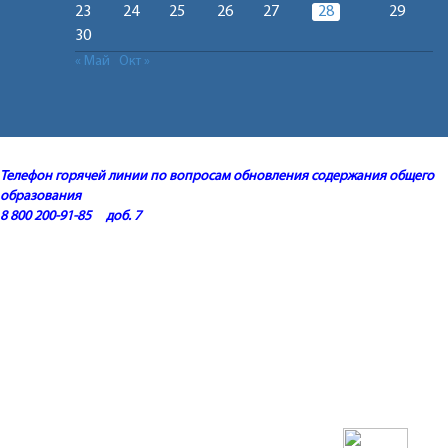
23
24
25
26
27
28
29
30
« Май
Окт »
Телефон горячей линии по вопросам обновления содержания общего
образования
8 800 200-91-85 доб. 7