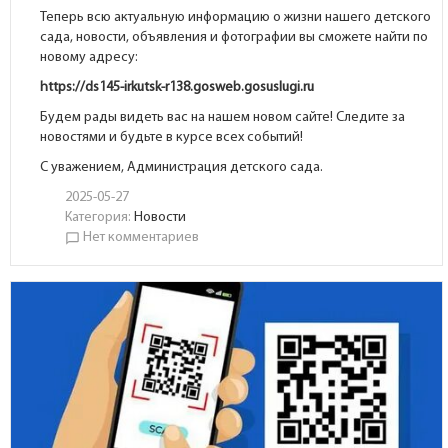
Теперь всю актуальную информацию о жизни нашего детского
сада, новости, объявления и фотографии вы сможете найти по
новому адресу:
https://ds145-irkutsk-r138.gosweb.gosuslugi.ru
Будем рады видеть вас на нашем новом сайте! Следите за
новостями и будьте в курсе всех событий!
С уважением, Администрация детского сада.
2025-05-27
Категория:
Новости
Нет комментариев
chat_bubble_outline