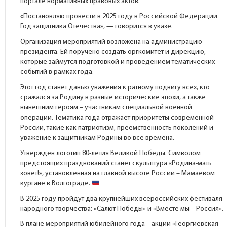
портале
нормативных правовых актов.
«Постановляю провести в 2025 году в Российской Федерации
Год защитника Отечества», — говорится в указе.
Организация мероприятий возложена на администрацию
президента. Ей поручено создать оргкомитет и дирекцию,
которые займутся подготовкой и проведением тематических
событий в рамках года.
Этот год станет данью уважения к ратному подвигу всех, кто
сражался за Родину в разные исторические эпохи, а также
нынешним героям – участникам специальной военной
операции. Тематика года отражает приоритеты современной
России, такие как патриотизм, преемственность поколений и
уважение к защитникам Родины во все времена.
Утверждён логотип 80-летия Великой Победы. Символом
предстоящих празднований станет скульптура «Родина-мать
зовет!», установленная на главной высоте России – Мамаевом
кургане в Волгограде.
В 2025 году пройдут два крупнейших всероссийских фестиваля
народного творчества: «Салют Победы» и «Вместе мы – Россия».
В плане мероприятий юбилейного года – акции «Георгиевская