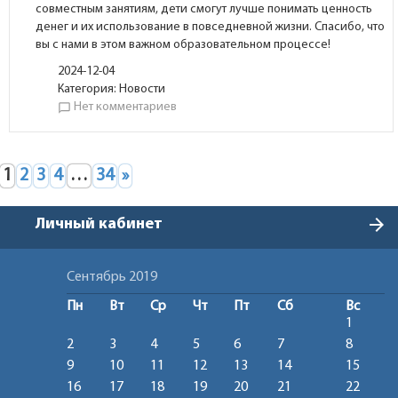
совместным занятиям, дети смогут лучше понимать ценность
денег и их использование в повседневной жизни. Спасибо, что
вы с нами в этом важном образовательном процессе!
2024-12-04
Категория:
Новости
Нет комментариев
chat_bubble_outline
1
2
3
4
…
34
»
arrow_forward
Личный кабинет
Сентябрь 2019
Пн
Вт
Ср
Чт
Пт
Сб
Вс
1
2
3
4
5
6
7
8
9
10
11
12
13
14
15
16
17
18
19
20
21
22