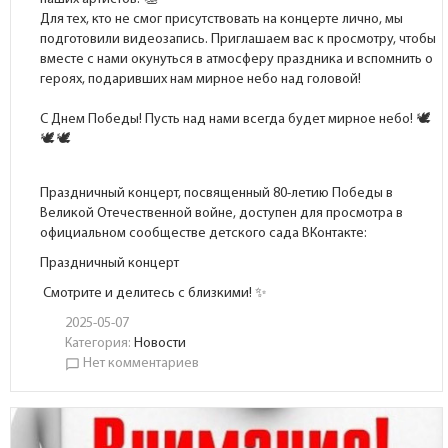
Для тех, кто не смог присутствовать на концерте лично, мы
подготовили видеозапись. Приглашаем вас к просмотру, чтобы
вместе с нами окунуться в атмосферу праздника и вспомнить о
героях, подаривших нам мирное небо над головой!
С Днем Победы! Пусть над нами всегда будет мирное небо!
Праздничный концерт, посвященный 80-летию Победы в
Великой Отечественной войне, доступен для просмотра в
официальном сообществе детского сада ВКонтакте:
Праздничный концерт
Смотрите и делитесь с близкими! ✨
2025-05-07
Категория:
Новости
Нет комментариев
chat_bubble_outline