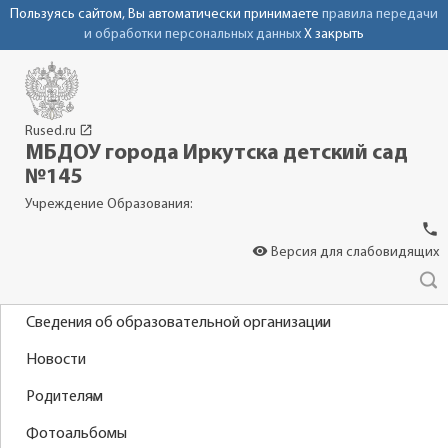
Пользуясь сайтом, Вы автоматически принимаете
правила передачи
и обработки персональных данных
X закрыть
launch
Rused.ru
МБДОУ города Иркутска детский сад
№145
Учреждение Образования:
phone
visibility
Версия для слабовидящих
Сведения об образовательной организации
Новости
Родителям
Фотоальбомы