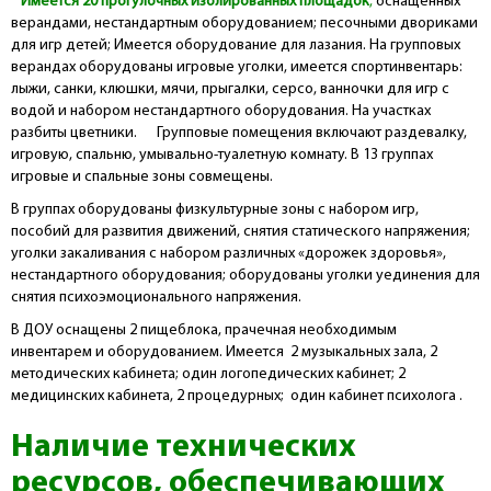
Имеется 20 прогулочных изолированных площадок
,
оснащенных
верандами, нестандартным оборудованием; песочными двориками
для игр детей; Имеется оборудование для лазания.
На групповых
верандах оборудованы игровые уголки, имеется спортинвентарь:
лыжи, санки, клюшки, мячи, прыгалки, серсо, ванночки для игр с
водой и набором нестандартного оборудования. На участках
разбиты цветники.
Групповые помещения включают раздевалку,
игровую, спальню, умывально-туалетную комнату. В 13 группах
игровые и спальные зоны совмещены.
В группах оборудованы физкультурные зоны с набором игр,
пособий для развития движений, снятия статического напряжения;
уголки закаливания с набором различных «дорожек здоровья»,
нестандартного оборудования; оборудованы уголки уединения для
снятия психоэмоционального напряжения.
В ДОУ оснащены 2 пищеблока, прачечная необходимым
инвентарем и оборудованием. Имеется 2 музыкальных зала, 2
методических кабинета; один логопедических кабинет; 2
медицинских кабинета, 2 процедурных; один кабинет психолога .
Наличие технических
ресурсов, обеспечивающих