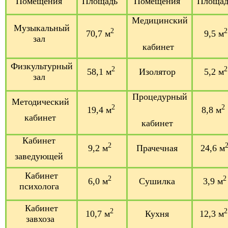
Помещения
Площадь
Помещения
Площа
Медицинский
Музыкальный
2
2
70,7 м
9,5 м
зал
кабине
т
Физкультурный
2
2
58,1 м
Изолятор
5,2 м
зал
Процедурный
Методический
2
2
19,4 м
8,8 м
кабинет
кабинет
Кабинет
2
9,2 м
Прачечная
24,6 м
заведующей
Кабинет
2
2
6,0 м
Сушилка
3,9 м
психолога
Кабинет
2
2
10,7 м
Кухня
12,3 м
завхоза