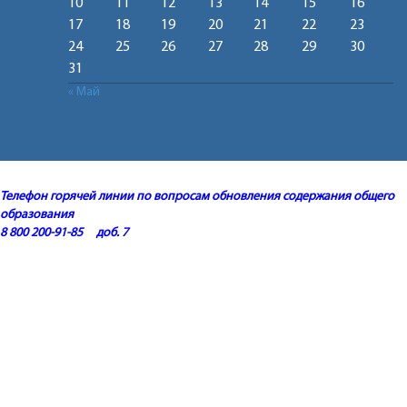
10
11
12
13
14
15
16
17
18
19
20
21
22
23
24
25
26
27
28
29
30
31
« Май
Телефон горячей линии по вопросам обновления содержания общего
образования
8 800 200-91-85 доб. 7