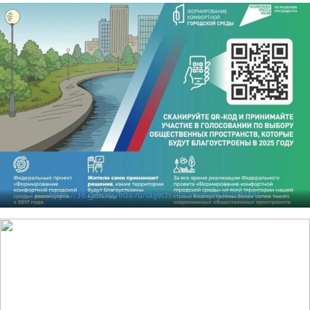
https://38.gorodsreda.ru/objects?location=m25701000.