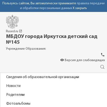
Пользуясь сайтом, Вы автоматически принимаете
правила передачи
и обработки персональных данных
X закрыть
launch
Rused.ru
МБДОУ города Иркутска детский сад
№145
Учреждение Образования:
phone
visibility
Версия для слабовидящих
Сведения об образовательной организации
Новости
Родителям
Фотоальбомы