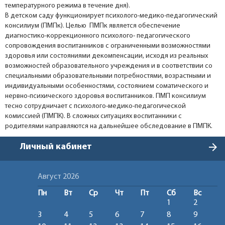
температурного режима в течение дня).
В детском саду функционирует психолого-медико-педагогический
консилиум (ПМПк). Целью ПМПк является обеспечение
диагностико-коррекционного психолого- педагогического
сопровождения воспитанников с ограниченными возможностями
здоровья или состояниями декомпенсации, исходя из реальных
возможностей образовательного учреждения и в соответствии со
специальными образовательными потребностями, возрастными и
индивидуальными особенностями, состоянием соматического и
нервно-психического здоровья воспитанников. ПМП консилиум
тесно сотрудничает с психолого-медико-педагогической
комиссией (ПМПК). В сложных ситуациях воспитанники с
родителями направляются на дальнейшее обследование в ПМПК.
arrow_forward
Личный кабинет
Август 2026
Пн
Вт
Ср
Чт
Пт
Сб
Вс
1
2
3
4
5
6
7
8
9