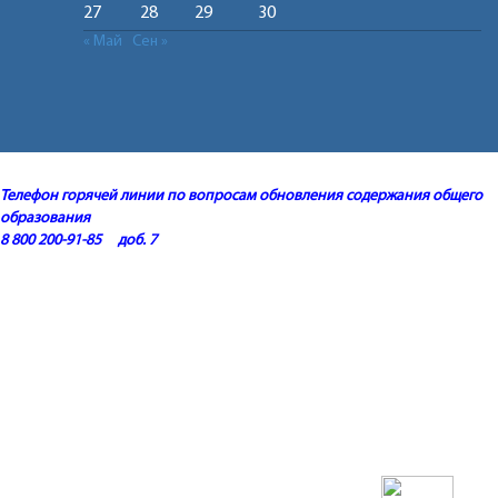
27
28
29
30
« Май
Сен »
Телефон горячей линии по вопросам обновления содержания общего
образования
8 800 200-91-85 доб. 7