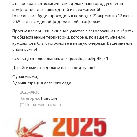
Это прекрасная возможность сделать наш город уютнее и
комфортнее для наших детей и всех жителей!
Голосование будет проходить в период с 21 апреля по 12 июня
2025 года на единой федеральной платформе.
Просим вас принять активное участие в голосовании и выбрать
те общественные территории, которые, по вашему мнению,
нуждаются в благоустройстве в первую очередь. Ваше мнение
очень важно!
Ссылка для голосования:
pos.gosuslugi.ru/lkp/fkgs/h…
Давайте вместе сделаем наш город лучше!
С уважением,
Администрация детского сада.
2025-04-30
Категория:
Новости
Нет комментариев
chat_bubble_outline