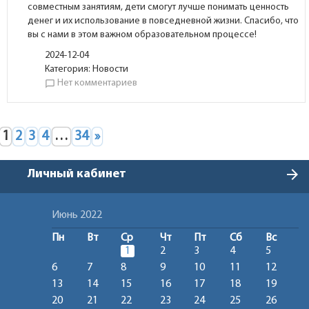
совместным занятиям, дети смогут лучше понимать ценность
денег и их использование в повседневной жизни. Спасибо, что
вы с нами в этом важном образовательном процессе!
2024-12-04
Категория:
Новости
Нет комментариев
chat_bubble_outline
1
2
3
4
…
34
»
arrow_forward
Личный кабинет
Июнь 2022
Пн
Вт
Ср
Чт
Пт
Сб
Вс
1
2
3
4
5
6
7
8
9
10
11
12
13
14
15
16
17
18
19
20
21
22
23
24
25
26