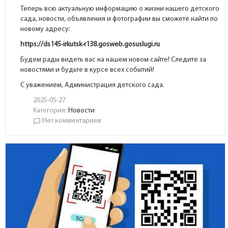
Теперь всю актуальную информацию о жизни нашего детского
сада, новости, объявления и фотографии вы сможете найти по
новому адресу:
https://ds145-irkutsk-r138.gosweb.gosuslugi.ru
Будем рады видеть вас на нашем новом сайте! Следите за
новостями и будьте в курсе всех событий!
С уважением, Администрация детского сада.
2025-05-27
Категория:
Новости
Нет комментариев
chat_bubble_outline