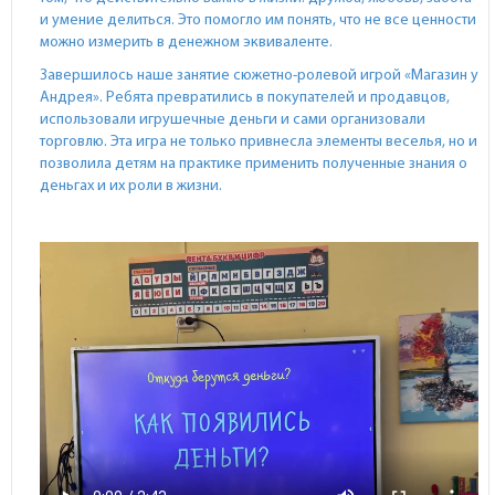
и умение делиться. Это помогло им понять, что не все ценности
можно измерить в денежном эквиваленте.
Завершилось наше занятие сюжетно-ролевой игрой «Магазин у
Андрея». Ребята превратились в покупателей и продавцов,
использовали игрушечные деньги и сами организовали
торговлю. Эта игра не только привнесла элементы веселья, но и
позволила детям на практике применить полученные знания о
деньгах и их роли в жизни.