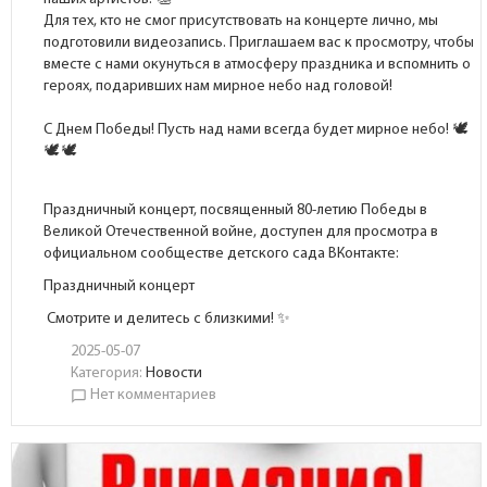
Для тех, кто не смог присутствовать на концерте лично, мы
подготовили видеозапись. Приглашаем вас к просмотру, чтобы
вместе с нами окунуться в атмосферу праздника и вспомнить о
героях, подаривших нам мирное небо над головой!
С Днем Победы! Пусть над нами всегда будет мирное небо!
Праздничный концерт, посвященный 80-летию Победы в
Великой Отечественной войне, доступен для просмотра в
официальном сообществе детского сада ВКонтакте:
Праздничный концерт
Смотрите и делитесь с близкими! ✨
2025-05-07
Категория:
Новости
Нет комментариев
chat_bubble_outline