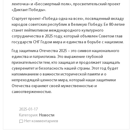
ленточка» и «Бессмертный полк», просветительский проект
«Диктант Победы».
Стартует проект «Победа одна на всех», посвященный вкладу
народов советских республик в Великую Победу. Ее 80-летие
станет лейтмотивом международного культурного
сотрудничества в 2025 году, который объявлен Советом глав
государств СНГ Годом мира и единства в борьбе с нацизмом.
Год защитника Отечества 2025 – это символ национального
единства и патриотизма. Это выражение глубокой
признательности тем, кто защищал и продолжает защищать
суверенитет и безопасность нашей страны. Этот год будет
напоминанием о важности исторической памяти и о
непреходящей ценности мира, который наши защитники
Отечества охраняют своей мужественностью и
самоотверженностью.
2025-01-17
Категория:
Новости
Нет комментариев
chat_bubble_outline