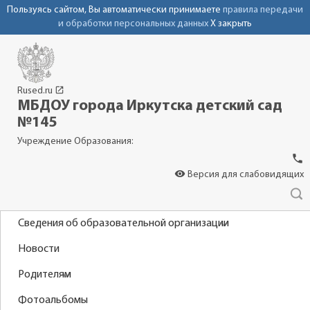
Пользуясь сайтом, Вы автоматически принимаете
правила передачи
и обработки персональных данных
X закрыть
launch
Rused.ru
МБДОУ города Иркутска детский сад
№145
Учреждение Образования:
phone
visibility
Версия для слабовидящих
Сведения об образовательной организации
Новости
Родителям
Фотоальбомы