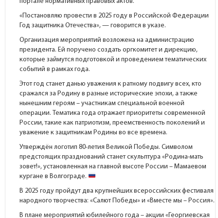
портале
нормативных правовых актов.
«Постановляю провести в 2025 году в Российской Федерации
Год защитника Отечества», — говорится в указе.
Организация мероприятий возложена на администрацию
президента. Ей поручено создать оргкомитет и дирекцию,
которые займутся подготовкой и проведением тематических
событий в рамках года.
Этот год станет данью уважения к ратному подвигу всех, кто
сражался за Родину в разные исторические эпохи, а также
нынешним героям – участникам специальной военной
операции. Тематика года отражает приоритеты современной
России, такие как патриотизм, преемственность поколений и
уважение к защитникам Родины во все времена.
Утверждён логотип 80-летия Великой Победы. Символом
предстоящих празднований станет скульптура «Родина-мать
зовет!», установленная на главной высоте России – Мамаевом
кургане в Волгограде.
В 2025 году пройдут два крупнейших всероссийских фестиваля
народного творчества: «Салют Победы» и «Вместе мы – Россия».
В плане мероприятий юбилейного года – акции «Георгиевская