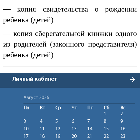
— копия свидетельства о рождении
ребенка (детей)
— копия сберегательной книжки одного
из родителей (законного представителя)
ребенка (детей)
arrow_forward
Личный кабинет
Август 2026
Пн
Вт
Ср
Чт
Пт
Сб
Вс
1
2
3
4
5
6
7
8
9
10
11
12
13
14
15
16
17
18
19
20
21
22
23