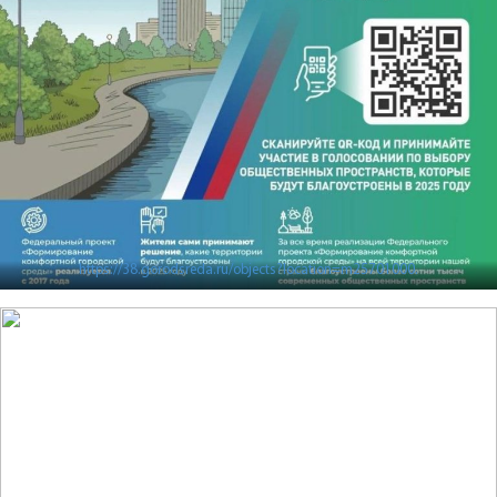
https://38.gorodsreda.ru/objects?location=m25701000.