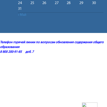
24
25
26
27
28
29
30
31
« Май
Телефон горячей линии по вопросам обновления содержания общего
образования
8 800 200-91-85 доб. 7