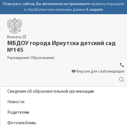
Пользуясь сайтом, Вы автоматически принимаете
правила передачи
и обработки персональных данных
X закрыть
launch
Rused.ru
МБДОУ города Иркутска детский сад
№145
Учреждение Образования:
phone
visibility
Версия для слабовидящих
Сведения об образовательной организации
Новости
Родителям
Фотоальбомы