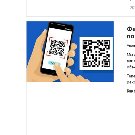
20
Фе
по
Ува
Мы 
влия
объ
Тепе
рек
Как 