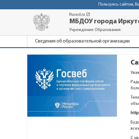
Пользуясь сайтом, 
launch
Rused.ru
МБДОУ города Иркутс
Учреждение Образования:
Сведения об образовательной организации
Са
Ува
Рад
бол
Теп
объ
http
Буде
все
С у