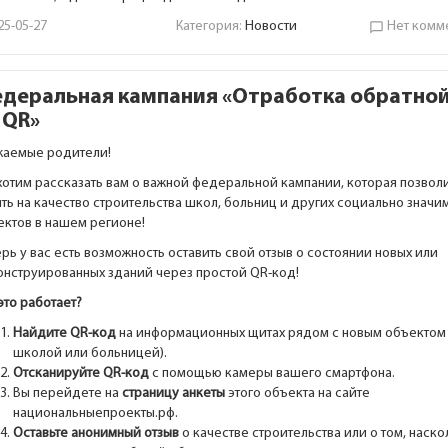
25-05-27
Категория:
Новости
Нет комм
chat_bubble_outline
деральная кампания «Отработка обратной
 QR»
жаемые родители!
хотим рассказать вам о важной федеральной кампании, которая позвол
ть на качество строительства школ, больниц и других социально значи
ектов в нашем регионе!
рь у вас есть возможность оставить свой отзыв о состоянии новых или
онструированных зданий через простой QR-код!
это работает?
Найдите QR-код
на информационных щитах рядом с новым объектом 
школой или больницей).
Отсканируйте QR-код
с помощью камеры вашего смартфона.
Вы перейдете на
страницу анкеты
этого объекта на сайте
национальныепроекты.рф.
Оставьте анонимный отзыв
о качестве строительства или о том, наско