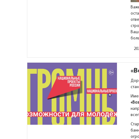
Важ
ост
отв
стро
Ваш
бол
20
«В
Доро
стан
Име
«Во
напр
всег
Ста
бан
огр