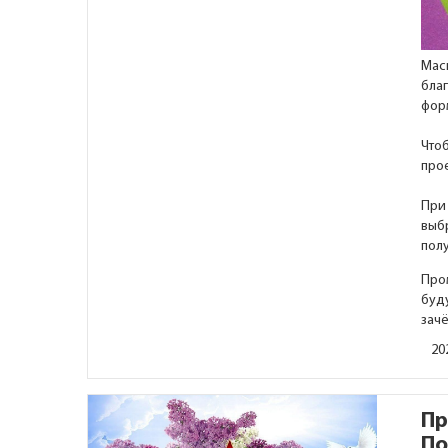
Мас
бла
фор
Чтоб
прое
При
выбр
полу
Про
буду
зач
20
Пр
По