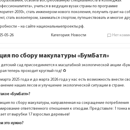
образования, освоить востребованную специальность в колледжах
офессионалитета», учиться в ведущих вузах страны по программе
оритет-2030», стать инженером нового поколения, получить грант на с
кт, стать волонтером, заниматься спортом, путешествовать и многое др
робности – на сайте национальныепроекты.рф.
25-05-26
Категория:
Новости
Нет комм
chat_bubble_outline
ция по сбору макулатуры «БумБатл»
 детский сад присоединяется к масштабной экологической акции «Бум
рая теперь проходит круглый год! ♻️
 марта 2025 года и до марта 2026 года у нас есть возможность внести св
ранение наших лесов и улучшение экологической ситуации в стране.
такое «БумБатл»?
 акция по сбору макулатуры, направленная на сокращение потребления 
мирование ответственного отношения к отходам. Представьте: 1 тонна 
сает от вырубки 17 взрослых деревьев!
ем это нужно?