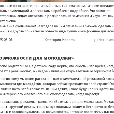
но: если вы оставите негативный отзыв, система автоматически предло
авить комментарий и рассказать о проблеме подробнее. Это поможет
етственным лицам оперативно реагировать на замечания и улучшать кач
ительства!
е мнение очень важно! Благодаря вашим отзывам мы сможем сделать 
ьницы и другие социальные объекты ещё лучше и комфортнее для все
25-05-26
Категория:
Новости
Нет комм
chat_bubble_outline
озможности для молодежи»
гие родители! Мы, в детском саду, верим, что юность – это время, ког
овятся реальностью, а каждое начинание открывает новые горизонты! 
нно поэтому мы хотим рассказать вам о замечательной рекламной камп
зможности для молодёжи»
, которая сейчас проходит по всей стране! Он
авлена на то, чтобы показать нашим детям, какое будущее их ждёт и к
о интересного и полезного они смогут сделать, когда вырастут.
ртовала наша рекламная кампания «Возможности для молодёжи». Меди
неры наружной рекламы расскажут молодым людям о бесконечных, без
омных и головокружительных возможностях, которые появились у них п