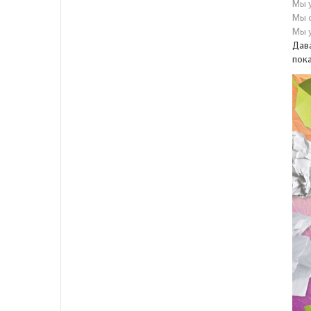
Мы 
Мы 
Мы 
Дав
пок