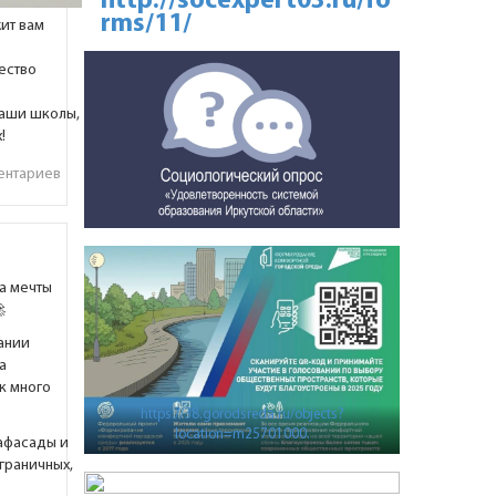
http://socexpert03.ru/fo
rms/11/
жит вам
ество
наши школы,
х!
ентариев
да мечты

ании
а
ак много
https://38.gorodsreda.ru/objects?
location=m25701000.
афасады и
граничных,
о