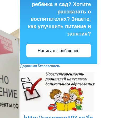
ребёнка в сад? Хотите
рассказать о
воспитателях? Знаете,
как улучшить питание и
занятия?
Написать сообщение
Дорожная Безопасность