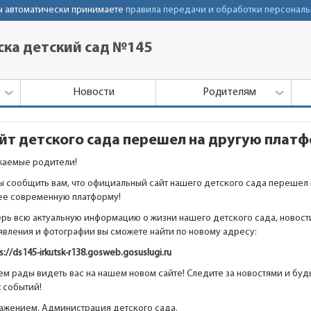
Вы автоматически принимаете
правила передачи и обработки персональ
ка детский сад №145
Новости
Родителям
йт детского сада перешел на другую плат
жаемые родители!
ы сообщить вам, что официальный сайт нашего детского сада перешел 
ее современную платформу!
ерь всю актуальную информацию о жизни нашего детского сада, новост
явления и фотографии вы сможете найти по новому адресу:
s://ds145-irkutsk-r138.gosweb.gosuslugi.ru
м рады видеть вас на нашем новом сайте! Следите за новостями и будь
х событий!
важением, Администрация детского сада.