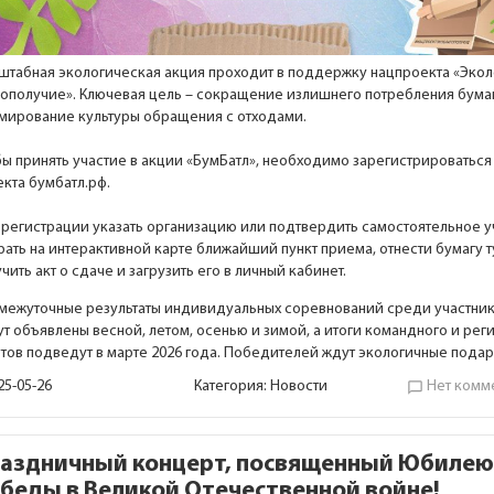
штабная экологическая акция проходит в поддержку нацпроекта «Эко
гополучие». Ключевая цель – сокращение излишнего потребления бума
мирование культуры обращения с отходами.
ы принять участие в акции «БумБатл», необходимо зарегистрироваться 
кта бумбатл.рф.
 регистрации указать организацию или подтвердить самостоятельное у
ать на интерактивной карте ближайший пункт приема, отнести бумагу т
чить акт о сдаче и загрузить его в личный кабинет.
межуточные результаты индивидуальных соревнований среди участник
т объявлены весной, летом, осенью и зимой, а итоги командного и рег
ётов подведут в марте 2026 года. Победителей ждут экологичные подар
25-05-26
Категория:
Новости
Нет комм
chat_bubble_outline
аздничный концерт, посвященный Юбиле
беды в Великой Отечественной войне!