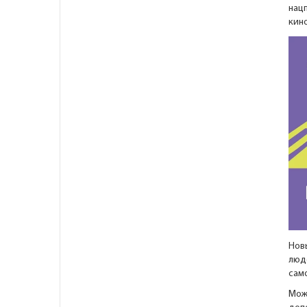
нацп
кино
Нов
люд
само
Мож