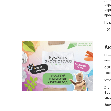
доп
«Пр
«При
прое
Под
20
Ак
Наш
кото
С 25
сох
Что 
Это
фор
спа
Зач