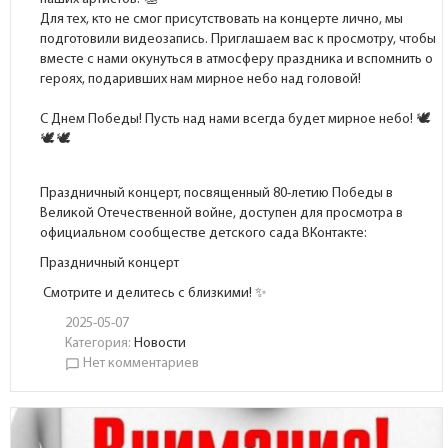
Для тех, кто не смог присутствовать на концерте лично, мы
подготовили видеозапись. Приглашаем вас к просмотру, чтобы
вместе с нами окунуться в атмосферу праздника и вспомнить о
героях, подаривших нам мирное небо над головой!
С Днем Победы! Пусть над нами всегда будет мирное небо!
Праздничный концерт, посвященный 80-летию Победы в
Великой Отечественной войне, доступен для просмотра в
официальном сообществе детского сада ВКонтакте:
Праздничный концерт
Смотрите и делитесь с близкими! ✨
2025-05-07
Категория:
Новости
Нет комментариев
chat_bubble_outline