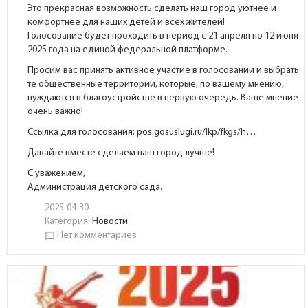
Это прекрасная возможность сделать наш город уютнее и
комфортнее для наших детей и всех жителей!
Голосование будет проходить в период с 21 апреля по 12 июня
2025 года на единой федеральной платформе.
Просим вас принять активное участие в голосовании и выбрать
те общественные территории, которые, по вашему мнению,
нуждаются в благоустройстве в первую очередь. Ваше мнение
очень важно!
Ссылка для голосования:
pos.gosuslugi.ru/lkp/fkgs/h…
Давайте вместе сделаем наш город лучше!
С уважением,
Администрация детского сада.
2025-04-30
Категория:
Новости
Нет комментариев
chat_bubble_outline