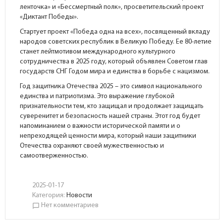
ленточка» и «Бессмертный полк», просветительский проект
«Диктант Победы».
Стартует проект «Победа одна на всех», посвященный вкладу
народов советских республик в Великую Победу. Ее 80-летие
станет лейтмотивом международного культурного
сотрудничества в 2025 году, который объявлен Советом глав
государств СНГ Годом мира и единства в борьбе с нацизмом.
Год защитника Отечества 2025 – это символ национального
единства и патриотизма. Это выражение глубокой
признательности тем, кто защищал и продолжает защищать
суверенитет и безопасность нашей страны. Этот год будет
напоминанием о важности исторической памяти и о
непреходящей ценности мира, который наши защитники
Отечества охраняют своей мужественностью и
самоотверженностью.
2025-01-17
Категория:
Новости
Нет комментариев
chat_bubble_outline