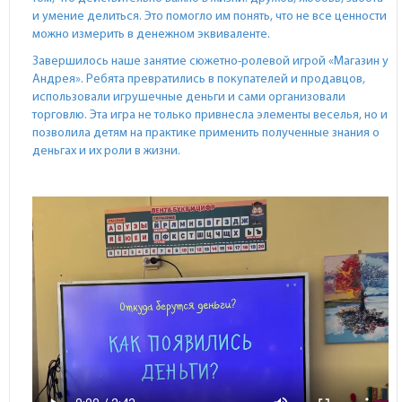
и умение делиться. Это помогло им понять, что не все ценности
можно измерить в денежном эквиваленте.
Завершилось наше занятие сюжетно-ролевой игрой «Магазин у
Андрея». Ребята превратились в покупателей и продавцов,
использовали игрушечные деньги и сами организовали
торговлю. Эта игра не только привнесла элементы веселья, но и
позволила детям на практике применить полученные знания о
деньгах и их роли в жизни.