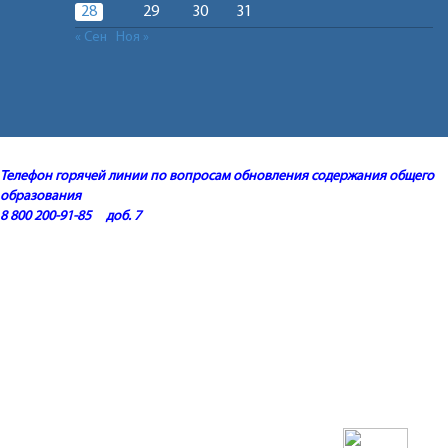
28
29
30
31
« Сен
Ноя »
Телефон горячей линии по вопросам обновления содержания общего
образования
8 800 200-91-85 доб. 7