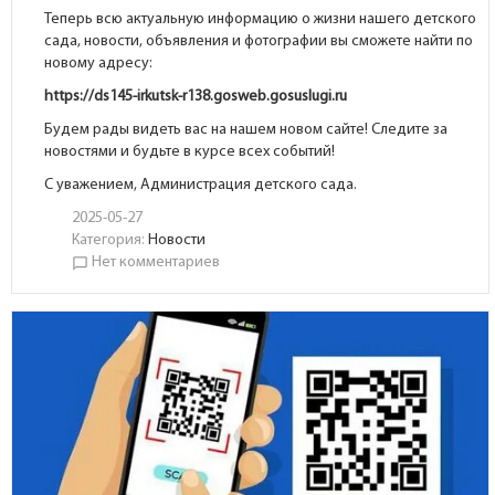
Теперь всю актуальную информацию о жизни нашего детского
сада, новости, объявления и фотографии вы сможете найти по
новому адресу:
https://ds145-irkutsk-r138.gosweb.gosuslugi.ru
Будем рады видеть вас на нашем новом сайте! Следите за
новостями и будьте в курсе всех событий!
С уважением, Администрация детского сада.
2025-05-27
Категория:
Новости
Нет комментариев
chat_bubble_outline