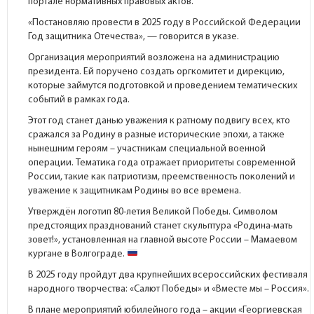
портале
нормативных правовых актов.
«Постановляю провести в 2025 году в Российской Федерации
Год защитника Отечества», — говорится в указе.
Организация мероприятий возложена на администрацию
президента. Ей поручено создать оргкомитет и дирекцию,
которые займутся подготовкой и проведением тематических
событий в рамках года.
Этот год станет данью уважения к ратному подвигу всех, кто
сражался за Родину в разные исторические эпохи, а также
нынешним героям – участникам специальной военной
операции. Тематика года отражает приоритеты современной
России, такие как патриотизм, преемственность поколений и
уважение к защитникам Родины во все времена.
Утверждён логотип 80-летия Великой Победы. Символом
предстоящих празднований станет скульптура «Родина-мать
зовет!», установленная на главной высоте России – Мамаевом
кургане в Волгограде.
В 2025 году пройдут два крупнейших всероссийских фестиваля
народного творчества: «Салют Победы» и «Вместе мы – Россия».
В плане мероприятий юбилейного года – акции «Георгиевская