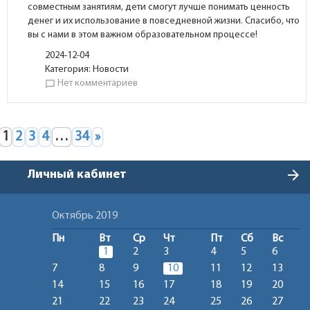
совместным занятиям, дети смогут лучше понимать ценность
денег и их использование в повседневной жизни. Спасибо, что
вы с нами в этом важном образовательном процессе!
2024-12-04
Категория:
Новости
Нет комментариев
chat_bubble_outline
1
2
3
4
…
34
»
arrow_forward
Личный кабинет
Октябрь 2019
Пн
Вт
Ср
Чт
Пт
Сб
Вс
1
2
3
4
5
6
7
8
9
10
11
12
13
14
15
16
17
18
19
20
21
22
23
24
25
26
27