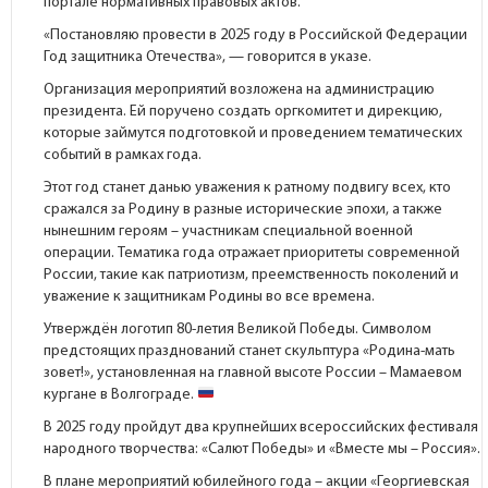
портале
нормативных правовых актов.
«Постановляю провести в 2025 году в Российской Федерации
Год защитника Отечества», — говорится в указе.
Организация мероприятий возложена на администрацию
президента. Ей поручено создать оргкомитет и дирекцию,
которые займутся подготовкой и проведением тематических
событий в рамках года.
Этот год станет данью уважения к ратному подвигу всех, кто
сражался за Родину в разные исторические эпохи, а также
нынешним героям – участникам специальной военной
операции. Тематика года отражает приоритеты современной
России, такие как патриотизм, преемственность поколений и
уважение к защитникам Родины во все времена.
Утверждён логотип 80-летия Великой Победы. Символом
предстоящих празднований станет скульптура «Родина-мать
зовет!», установленная на главной высоте России – Мамаевом
кургане в Волгограде.
В 2025 году пройдут два крупнейших всероссийских фестиваля
народного творчества: «Салют Победы» и «Вместе мы – Россия».
В плане мероприятий юбилейного года – акции «Георгиевская