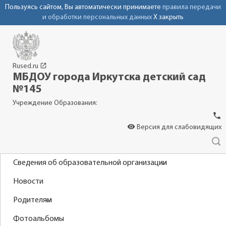
Пользуясь сайтом, Вы автоматически принимаете
правила передачи
и обработки персональных данных
X закрыть
launch
Rused.ru
МБДОУ города Иркутска детский сад
№145
Учреждение Образования:
phone
visibility
Версия для слабовидящих
Сведения об образовательной организации
Новости
Родителям
Фотоальбомы