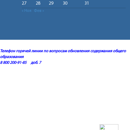
27
28
29
30
31
« Ноя
Фев »
Телефон горячей линии по вопросам обновления содержания общего
образования
8 800 200-91-85 доб. 7