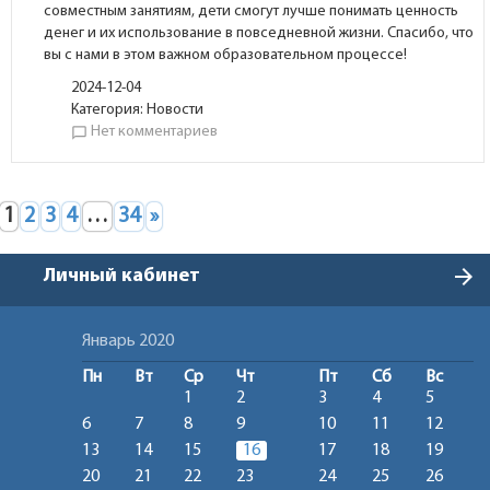
совместным занятиям, дети смогут лучше понимать ценность
денег и их использование в повседневной жизни. Спасибо, что
вы с нами в этом важном образовательном процессе!
2024-12-04
Категория:
Новости
Нет комментариев
chat_bubble_outline
1
2
3
4
…
34
»
arrow_forward
Личный кабинет
Январь 2020
Пн
Вт
Ср
Чт
Пт
Сб
Вс
1
2
3
4
5
6
7
8
9
10
11
12
13
14
15
16
17
18
19
20
21
22
23
24
25
26