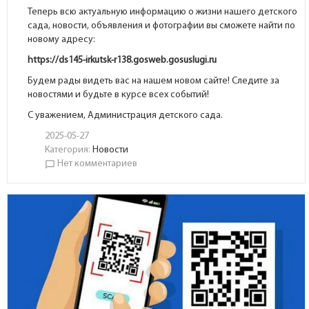
Теперь всю актуальную информацию о жизни нашего детского
сада, новости, объявления и фотографии вы сможете найти по
новому адресу:
https://ds145-irkutsk-r138.gosweb.gosuslugi.ru
Будем рады видеть вас на нашем новом сайте! Следите за
новостями и будьте в курсе всех событий!
С уважением, Администрация детского сада.
2025-05-27
Категория:
Новости
Нет комментариев
chat_bubble_outline