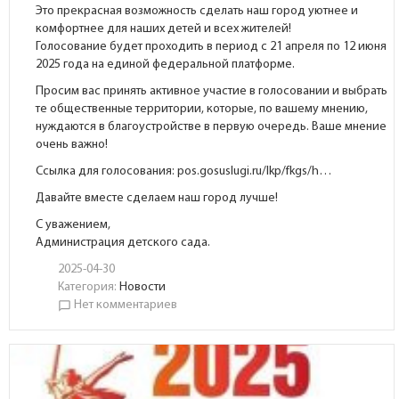
Это прекрасная возможность сделать наш город уютнее и
комфортнее для наших детей и всех жителей!
Голосование будет проходить в период с 21 апреля по 12 июня
2025 года на единой федеральной платформе.
Просим вас принять активное участие в голосовании и выбрать
те общественные территории, которые, по вашему мнению,
нуждаются в благоустройстве в первую очередь. Ваше мнение
очень важно!
Ссылка для голосования:
pos.gosuslugi.ru/lkp/fkgs/h…
Давайте вместе сделаем наш город лучше!
С уважением,
Администрация детского сада.
2025-04-30
Категория:
Новости
Нет комментариев
chat_bubble_outline