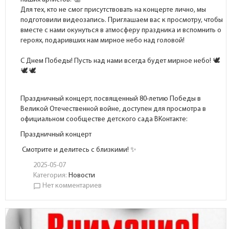
Для тех, кто не смог присутствовать на концерте лично, мы
подготовили видеозапись. Приглашаем вас к просмотру, чтобы
вместе с нами окунуться в атмосферу праздника и вспомнить о
героях, подаривших нам мирное небо над головой!
С Днем Победы! Пусть над нами всегда будет мирное небо!
Праздничный концерт, посвященный 80-летию Победы в
Великой Отечественной войне, доступен для просмотра в
официальном сообществе детского сада ВКонтакте:
Праздничный концерт
Смотрите и делитесь с близкими! ✨
2025-05-07
Категория:
Новости
Нет комментариев
chat_bubble_outline