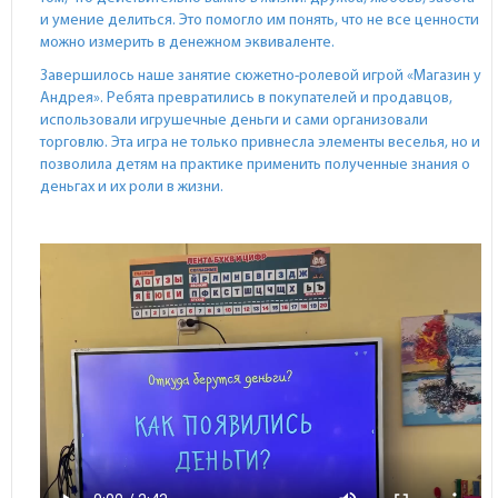
и умение делиться. Это помогло им понять, что не все ценности
можно измерить в денежном эквиваленте.
Завершилось наше занятие сюжетно-ролевой игрой «Магазин у
Андрея». Ребята превратились в покупателей и продавцов,
использовали игрушечные деньги и сами организовали
торговлю. Эта игра не только привнесла элементы веселья, но и
позволила детям на практике применить полученные знания о
деньгах и их роли в жизни.