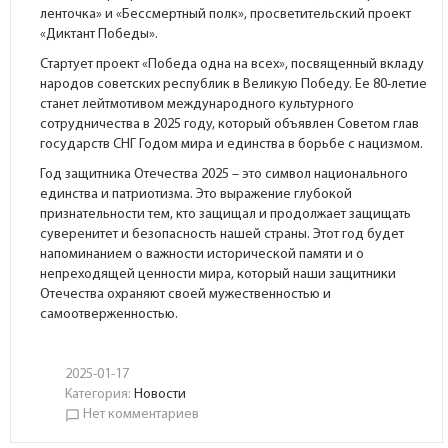
ленточка» и «Бессмертный полк», просветительский проект
«Диктант Победы».
Стартует проект «Победа одна на всех», посвященный вкладу
народов советских республик в Великую Победу. Ее 80-летие
станет лейтмотивом международного культурного
сотрудничества в 2025 году, который объявлен Советом глав
государств СНГ Годом мира и единства в борьбе с нацизмом.
Год защитника Отечества 2025 – это символ национального
единства и патриотизма. Это выражение глубокой
признательности тем, кто защищал и продолжает защищать
суверенитет и безопасность нашей страны. Этот год будет
напоминанием о важности исторической памяти и о
непреходящей ценности мира, который наши защитники
Отечества охраняют своей мужественностью и
самоотверженностью.
2025-01-17
Категория:
Новости
Нет комментариев
chat_bubble_outline