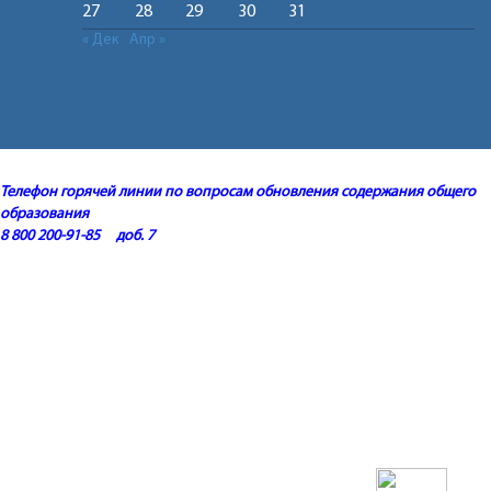
27
28
29
30
31
« Дек
Апр »
Телефон горячей линии по вопросам обновления содержания общего
образования
8 800 200-91-85 доб. 7