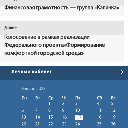
по
запись:
Финансовая грамотность — группа «Калинка»
записям
Далее
Следующая
запись:
Голосование в рамках реализации
Федерального проекта«Формирование
комфортной городской среды»
arrow_forward
Личный кабинет
Январь 2025
Пн
Вт
Ср
Чт
Пт
Сб
Вс
1
2
3
4
5
6
7
8
9
10
11
12
13
14
15
16
17
18
19
20
21
22
23
24
25
26