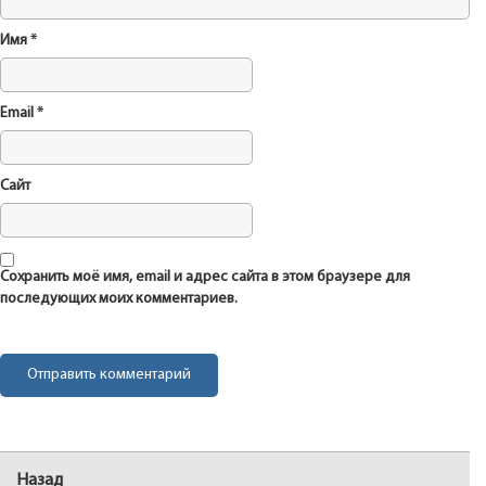
Имя
*
Email
*
Сайт
Сохранить моё имя, email и адрес сайта в этом браузере для
последующих моих комментариев.
Навигация
Назад
Предыдущая