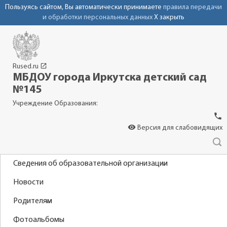
Пользуясь сайтом, Вы автоматически принимаете
правила передачи
и обработки персональных данных
X закрыть
launch
Rused.ru
МБДОУ города Иркутска детский сад
№145
Учреждение Образования:
phone
visibility
Версия для слабовидящих
Сведения об образовательной организации
Новости
Родителям
Фотоальбомы