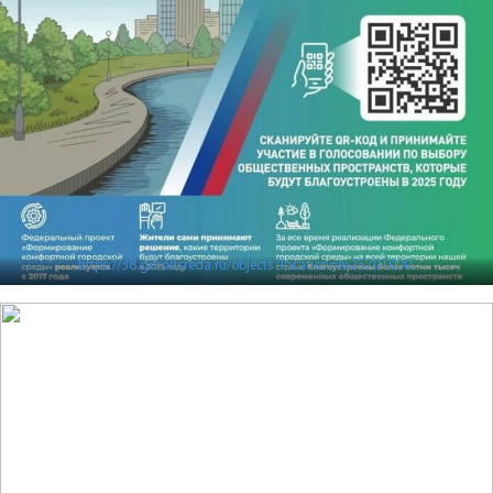
https://38.gorodsreda.ru/objects?location=m25701000.