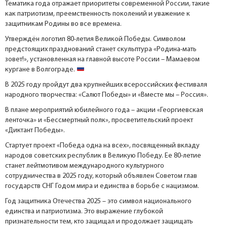
Тематика года отражает приоритеты современной России, такие
как патриотизм, преемственность поколений и уважение к
защитникам Родины во все времена.
Утверждён логотип 80-летия Великой Победы. Символом
предстоящих празднований станет скульптура «Родина-мать
зовет!», установленная на главной высоте России – Мамаевом
кургане в Волгограде.
В 2025 году пройдут два крупнейших всероссийских фестиваля
народного творчества: «Салют Победы» и «Вместе мы – Россия».
В плане мероприятий юбилейного года – акции «Георгиевская
ленточка» и «Бессмертный полк», просветительский проект
«Диктант Победы».
Стартует проект «Победа одна на всех», посвященный вкладу
народов советских республик в Великую Победу. Ее 80-летие
станет лейтмотивом международного культурного
сотрудничества в 2025 году, который объявлен Советом глав
государств СНГ Годом мира и единства в борьбе с нацизмом.
Год защитника Отечества 2025 – это символ национального
единства и патриотизма. Это выражение глубокой
признательности тем, кто защищал и продолжает защищать