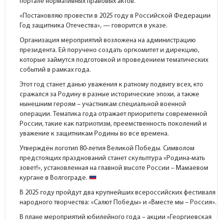
портале
нормативных правовых актов.
«Постановляю провести в 2025 году в Российской Федерации
Год защитника Отечества», — говорится в указе.
Организация мероприятий возложена на администрацию
президента. Ей поручено создать оргкомитет и дирекцию,
которые займутся подготовкой и проведением тематических
событий в рамках года.
Этот год станет данью уважения к ратному подвигу всех, кто
сражался за Родину в разные исторические эпохи, а также
нынешним героям – участникам специальной военной
операции. Тематика года отражает приоритеты современной
России, такие как патриотизм, преемственность поколений и
уважение к защитникам Родины во все времена.
Утверждён логотип 80-летия Великой Победы. Символом
предстоящих празднований станет скульптура «Родина-мать
зовет!», установленная на главной высоте России – Мамаевом
кургане в Волгограде.
В 2025 году пройдут два крупнейших всероссийских фестиваля
народного творчества: «Салют Победы» и «Вместе мы – Россия».
В плане мероприятий юбилейного года – акции «Георгиевская