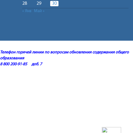
28
29
30
« Янв
Май »
Телефон горячей линии по вопросам обновления содержания общего
образования
8 800 200-91-85 доб. 7