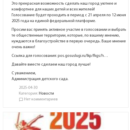
Это прекрасная возможность сделать наш город уютнее и
комфортнее для наших детей и всех жителей!
Голосование будет проходить в период с 21 апреля по 12 июня
2025 года на единой федеральной платформе.
Просим вас принять активное участие в голосовании и выбрать
те общественные территории, которые, по вашему мнению,
нуждаются в благоустройстве в первую очередь. Ваше мнение
очень важно!
Ссылка для голосования:
pos.gosuslugi.ru/lkp/fkgs/h…
Давайте вместе сделаем наш город лучше!
С уважением,
Администрация детского сада.
2025-04-30
Категория:
Новости
Нет комментариев
chat_bubble_outline