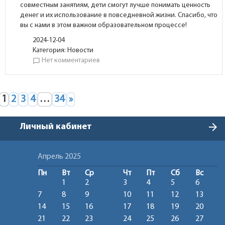
совместным занятиям, дети смогут лучше понимать ценность
денег и их использование в повседневной жизни. Спасибо, что
вы с нами в этом важном образовательном процессе!
2024-12-04
Категория:
Новости
Нет комментариев
chat_bubble_outline
1
2
3
4
…
34
»
arrow_forward
Личный кабинет
Апрель 2025
Пн
Вт
Ср
Чт
Пт
Сб
Вс
1
2
3
4
5
6
7
8
9
10
11
12
13
14
15
16
17
18
19
20
21
22
23
24
25
26
27