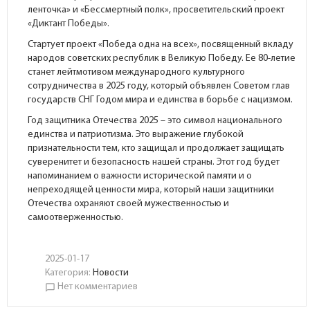
ленточка» и «Бессмертный полк», просветительский проект
«Диктант Победы».
Стартует проект «Победа одна на всех», посвященный вкладу
народов советских республик в Великую Победу. Ее 80-летие
станет лейтмотивом международного культурного
сотрудничества в 2025 году, который объявлен Советом глав
государств СНГ Годом мира и единства в борьбе с нацизмом.
Год защитника Отечества 2025 – это символ национального
единства и патриотизма. Это выражение глубокой
признательности тем, кто защищал и продолжает защищать
суверенитет и безопасность нашей страны. Этот год будет
напоминанием о важности исторической памяти и о
непреходящей ценности мира, который наши защитники
Отечества охраняют своей мужественностью и
самоотверженностью.
2025-01-17
Категория:
Новости
Нет комментариев
chat_bubble_outline