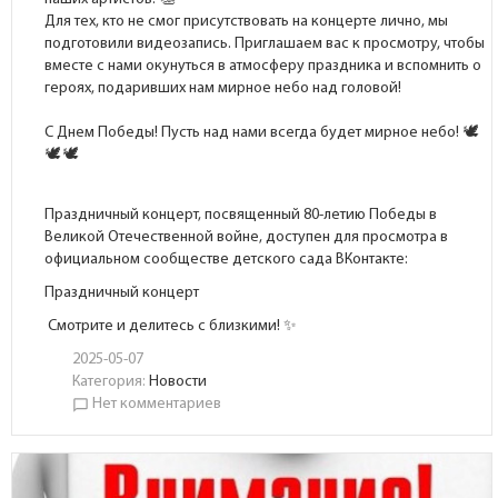
Для тех, кто не смог присутствовать на концерте лично, мы
подготовили видеозапись. Приглашаем вас к просмотру, чтобы
вместе с нами окунуться в атмосферу праздника и вспомнить о
героях, подаривших нам мирное небо над головой!
С Днем Победы! Пусть над нами всегда будет мирное небо!
Праздничный концерт, посвященный 80-летию Победы в
Великой Отечественной войне, доступен для просмотра в
официальном сообществе детского сада ВКонтакте:
Праздничный концерт
Смотрите и делитесь с близкими! ✨
2025-05-07
Категория:
Новости
Нет комментариев
chat_bubble_outline