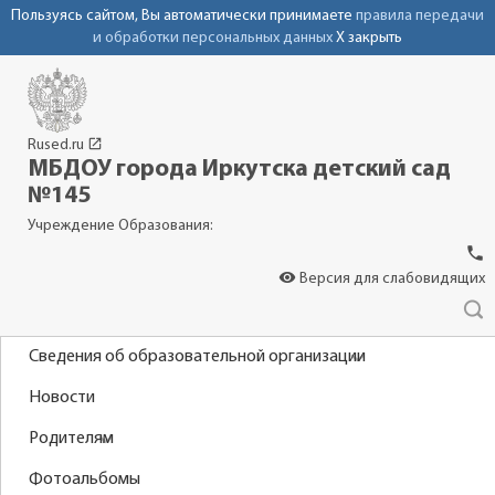
Пользуясь сайтом, Вы автоматически принимаете
правила передачи
и обработки персональных данных
X закрыть
launch
Rused.ru
МБДОУ города Иркутска детский сад
№145
Учреждение Образования:
phone
visibility
Версия для слабовидящих
Сведения об образовательной организации
Новости
Родителям
Фотоальбомы