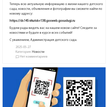
Теперь всю актуальную информацию о жизни нашего детского
сада, новости, объявления и фотографии вы сможете найти по
новому адресу:
https://ds145-irkutsk-r138.gosweb.gosuslugi.ru
Будем рады видеть вас на нашем новом сайте! Следите за
новостями и будьте в курсе всех событий!
С уважением, Администрация детского сада.
2025-05-27
Категория:
Новости
Нет комментариев
chat_bubble_outline