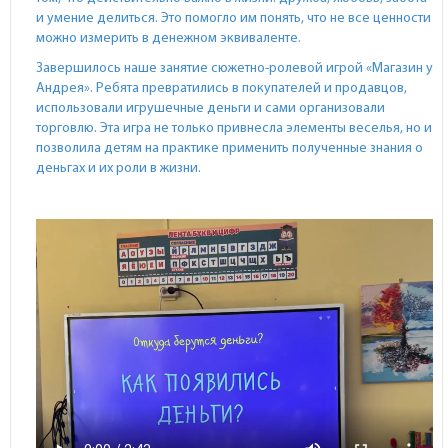
и умение делиться. Это помогло им понять, что не все ценности
можно измерить в денежном эквиваленте.
Завершилось наше занятие сюжетно-ролевой игрой «Магазин у
Андрея». Ребята превратились в покупателей и продавцов,
использовали игрушечные деньги и сами организовали
торговлю. Эта игра не только привнесла элементы веселья, но и
позволила детям на практике применить полученные знания о
деньгах и их роли в жизни.